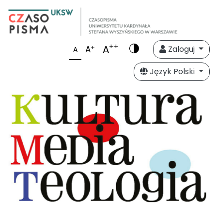
++
A
+
A
Zaloguj
A
Język Polski