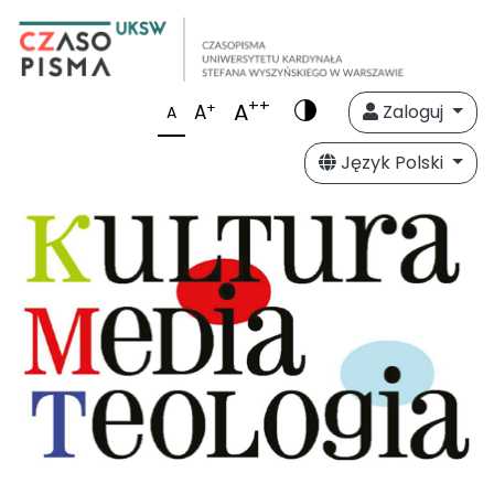
++
A
+
A
Zaloguj
A
Język Polski