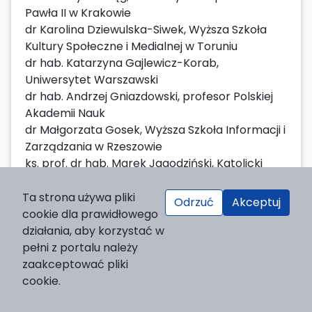
Pawła II w Krakowie
dr Karolina Dziewulska-Siwek, Wyższa Szkoła
Kultury Społeczne i Medialnej w Toruniu
dr hab. Katarzyna Gajlewicz-Korab,
Uniwersytet Warszawski
dr hab. Andrzej Gniazdowski, profesor Polskiej
Akademii Nauk
dr Małgorzata Gosek, Wyższa Szkoła Informacji i
Zarządzania w Rzeszowie
ks. prof. dr hab. Marek Jagodziński, Katolicki
Uniwersytet Lubelski
prof. dr hab. Mariola Jarczykowa, Uniwersytet
Ta strona używa pliki
Odrzuć
Akceptuj
Śląski w Katowicach
cookie dla prawidłowego
dr hab. Anna Jupowicz-Ginalska, Uniwersytet
działania, aby korzystać w
Warszawski
pełni z portalu należy
dr hab. Hanna Karp, Wyższa Szkoła Kultury
zaakceptować pliki
Społecznej i Medialnej w Toruniu
cookie.
dr hab. Krzysztof Kaszewski, Uniwersytet