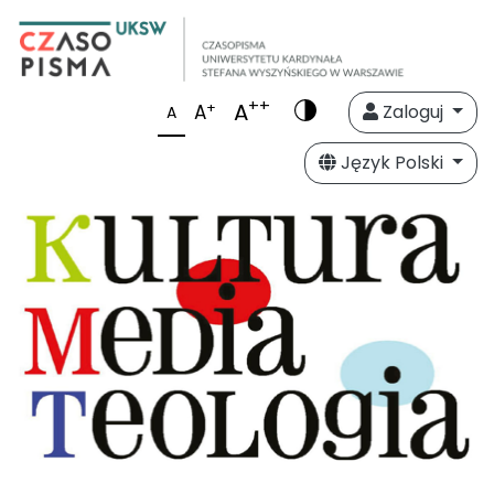
++
A
+
A
Zaloguj
A
Język Polski