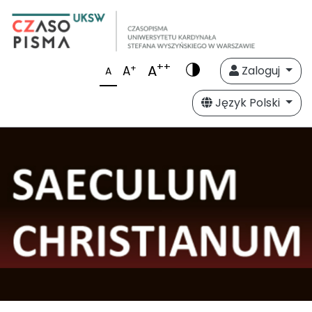
++
A
+
A
Zaloguj
A
Język Polski