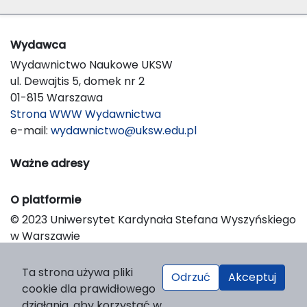
Wydawca
Wydawnictwo Naukowe UKSW
ul. Dewajtis 5, domek nr 2
01-815 Warszawa
Strona WWW Wydawnictwa
e-mail:
wydawnictwo@uksw.edu.pl
Ważne adresy
O platformie
© 2023 Uniwersytet Kardynała Stefana Wyszyńskiego
w Warszawie
Support & Customization by LIBCOM
Platform & Workflow by OJS/PKP
Ta strona używa pliki
Odrzuć
Akceptuj
cookie dla prawidłowego
działania, aby korzystać w