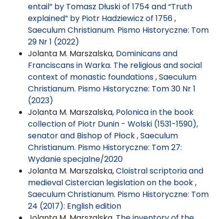
entail” by Tomasz Dłuski of 1754 and “Truth
explained” by Piotr Hadziewicz of 1756
,
Saeculum Christianum. Pismo Historyczne: Tom
29 Nr 1 (2022)
Jolanta M. Marszalska,
Dominicans and
Franciscans in Warka. The religious and social
context of monastic foundations
,
Saeculum
Christianum. Pismo Historyczne: Tom 30 Nr 1
(2023)
Jolanta M. Marszalska,
Polonica in the book
collection of Piotr Dunin - Wolski (1531-1590),
senator and Bishop of Płock
,
Saeculum
Christianum. Pismo Historyczne: Tom 27:
Wydanie specjalne/2020
Jolanta M. Marszalska,
Cloistral scriptoria and
medieval Cistercian legislation on the book
,
Saeculum Christianum. Pismo Historyczne: Tom
24 (2017): English edition
Jolanta M. Marszalska,
The inventory of the