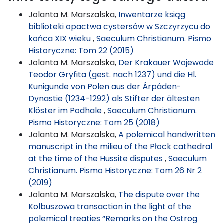
Jolanta M. Marszalska,
Inwentarze ksiąg
biblioteki opactwa cystersów w Szczyrzycu do
końca XIX wieku
,
Saeculum Christianum. Pismo
Historyczne: Tom 22 (2015)
Jolanta M. Marszalska,
Der Krakauer Wojewode
Teodor Gryfita (gest. nach 1237) und die Hl.
Kunigunde von Polen aus der Árpáden-
Dynastie (1234-1292) als Stifter der ältesten
Klöster im Podhale
,
Saeculum Christianum.
Pismo Historyczne: Tom 25 (2018)
Jolanta M. Marszalska,
A polemical handwritten
manuscript in the milieu of the Płock cathedral
at the time of the Hussite disputes
,
Saeculum
Christianum. Pismo Historyczne: Tom 26 Nr 2
(2019)
Jolanta M. Marszalska,
The dispute over the
Kolbuszowa transaction in the light of the
polemical treaties “Remarks on the Ostrog