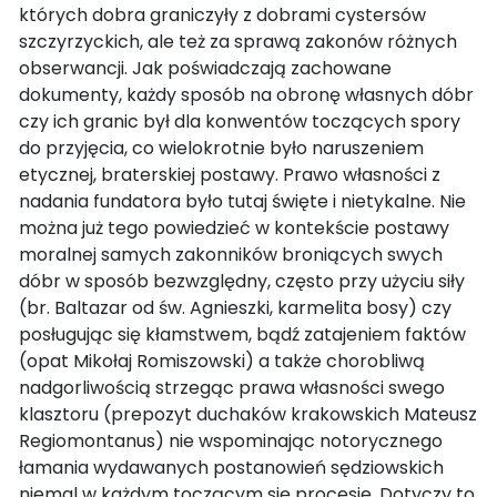
których dobra graniczyły z dobrami cystersów
szczyrzyckich, ale też za sprawą zakonów różnych
obserwancji. Jak poświadczają zachowane
dokumenty, każdy sposób na obronę własnych dóbr
czy ich granic był dla konwentów toczących spory
do przyjęcia, co wielokrotnie było naruszeniem
etycznej, braterskiej postawy. Prawo własności z
nadania fundatora było tutaj święte i nietykalne. Nie
można już tego powiedzieć w kontekście postawy
moralnej samych zakonników broniących swych
dóbr w sposób bezwzględny, często przy użyciu siły
(br. Baltazar od św. Agnieszki, karmelita bosy) czy
posługując się kłamstwem, bądź zatajeniem faktów
(opat Mikołaj Romiszowski) a także chorobliwą
nadgorliwością strzegąc prawa własności swego
klasztoru (prepozyt duchaków krakowskich Mateusz
Regiomontanus) nie wspominając notorycznego
łamania wydawanych postanowień sędziowskich
niemal w każdym toczącym się procesie. Dotyczy to