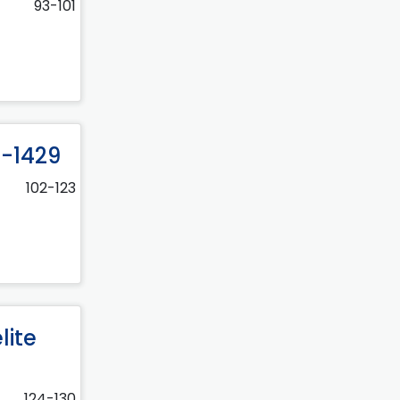
93-101
1-1429
102-123
lite
124-130