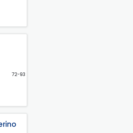
72-93
erino