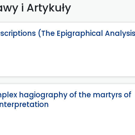
wy i Artykuły
criptions (The Epigraphical Analysi
mplex hagiography of the martyrs of
nterpretation