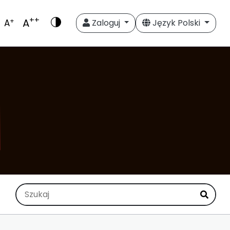
++
A
+
A
Zaloguj
Język Polski