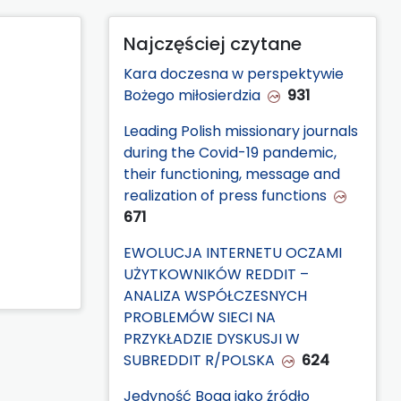
Najczęściej czytane
Kara doczesna w perspektywie
Bożego miłosierdzia
931
Leading Polish missionary journals
during the Covid-19 pandemic,
their functioning, message and
realization of press functions
671
EWOLUCJA INTERNETU OCZAMI
UŻYTKOWNIKÓW REDDIT –
ANALIZA WSPÓŁCZESNYCH
PROBLEMÓW SIECI NA
PRZYKŁADZIE DYSKUSJI W
SUBREDDIT R/POLSKA
624
Jedyność Boga jako źródło