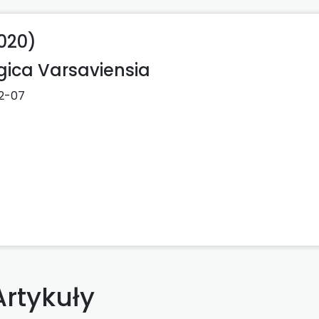
2020)
gica Varsaviensia
2-07
Artykuły