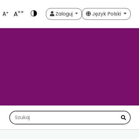
++
A
+
A
Zaloguj
Język Polski