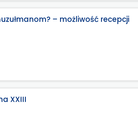
uzułmanom? – możliwość recepcji
na XXIII