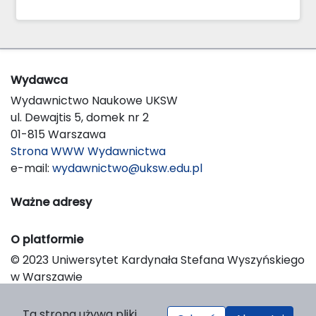
Wydawca
Wydawnictwo Naukowe UKSW
ul. Dewajtis 5, domek nr 2
01-815 Warszawa
Strona WWW Wydawnictwa
e-mail:
wydawnictwo@uksw.edu.pl
Ważne adresy
O platformie
© 2023 Uniwersytet Kardynała Stefana Wyszyńskiego
w Warszawie
Support & Customization by LIBCOM
Platform & Workflow by OJS/PKP
Ta strona używa pliki