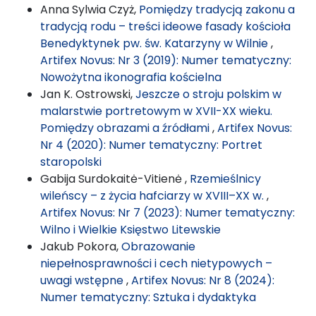
Anna Sylwia Czyż,
Pomiędzy tradycją zakonu a
tradycją rodu – treści ideowe fasady kościoła
Benedyktynek pw. św. Katarzyny w Wilnie
,
Artifex Novus: Nr 3 (2019): Numer tematyczny:
Nowożytna ikonografia kościelna
Jan K. Ostrowski,
Jeszcze o stroju polskim w
malarstwie portretowym w XVII-XX wieku.
Pomiędzy obrazami a źródłami
,
Artifex Novus:
Nr 4 (2020): Numer tematyczny: Portret
staropolski
Gabija Surdokaitė-Vitienė ,
Rzemieślnicy
wileńscy – z życia hafciarzy w XVIII–XX w.
,
Artifex Novus: Nr 7 (2023): Numer tematyczny:
Wilno i Wielkie Księstwo Litewskie
Jakub Pokora,
Obrazowanie
niepełnosprawności i cech nietypowych –
uwagi wstępne
,
Artifex Novus: Nr 8 (2024):
Numer tematyczny: Sztuka i dydaktyka