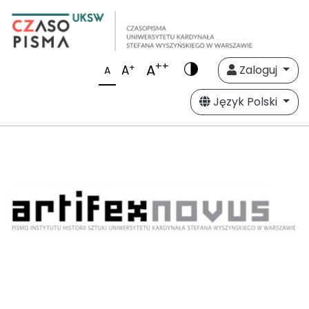
++
A
+
A
Zaloguj
A
Język Polski