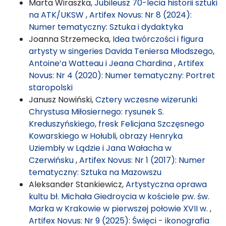
Marta Wiraszka,
Jubileusz 70-lecia historii sztuki
na ATK/UKSW
,
Artifex Novus: Nr 8 (2024):
Numer tematyczny: Sztuka i dydaktyka
Joanna Strzemecka,
Idea twórczości i figura
artysty w singeries Davida Teniersa Młodszego,
Antoine’a Watteau i Jeana Chardina
,
Artifex
Novus: Nr 4 (2020): Numer tematyczny: Portret
staropolski
Janusz Nowiński,
Cztery wczesne wizerunki
Chrystusa Miłosiernego: rysunek S.
Kreduszyńskiego, fresk Felicjana Szczęsnego
Kowarskiego w Hołubli, obrazy Henryka
Uziembły w Lądzie i Jana Wałacha w
Czerwińsku
,
Artifex Novus: Nr 1 (2017): Numer
tematyczny: Sztuka na Mazowszu
Aleksander Stankiewicz,
Artystyczna oprawa
kultu bł. Michała Giedroycia w kościele pw. św.
Marka w Krakowie w pierwszej połowie XVII w.
,
Artifex Novus: Nr 9 (2025): Święci - ikonografia