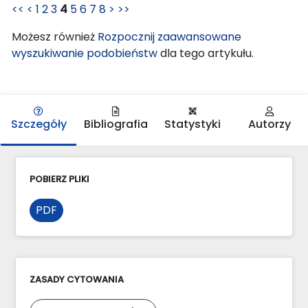
<<
<
1
2
3
4
5
6
7
8
>
>>
Możesz również
Rozpocznij zaawansowane
wyszukiwanie podobieństw
dla tego artykułu.
Szczegóły
Bibliografia
Statystyki
Autorzy
POBIERZ PLIKI
PDF
ZASADY CYTOWANIA