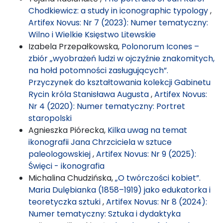
Chodkiewicz: a study in iconographic typology
,
Artifex Novus: Nr 7 (2023): Numer tematyczny:
Wilno i Wielkie Księstwo Litewskie
Izabela Przepałkowska,
Polonorum Icones –
zbiór „wyobrażeń ludzi w ojczyźnie znakomitych,
na hołd potomności zasługujących”.
Przyczynek do kształtowania kolekcji Gabinetu
Rycin króla Stanisława Augusta
,
Artifex Novus:
Nr 4 (2020): Numer tematyczny: Portret
staropolski
Agnieszka Piórecka,
Kilka uwag na temat
ikonografii Jana Chrzciciela w sztuce
paleologowskiej
,
Artifex Novus: Nr 9 (2025):
Święci - ikonografia
Michalina Chudzińska,
„O twórczości kobiet”.
Maria Dulębianka (1858–1919) jako edukatorka i
teoretyczka sztuki
,
Artifex Novus: Nr 8 (2024):
Numer tematyczny: Sztuka i dydaktyka