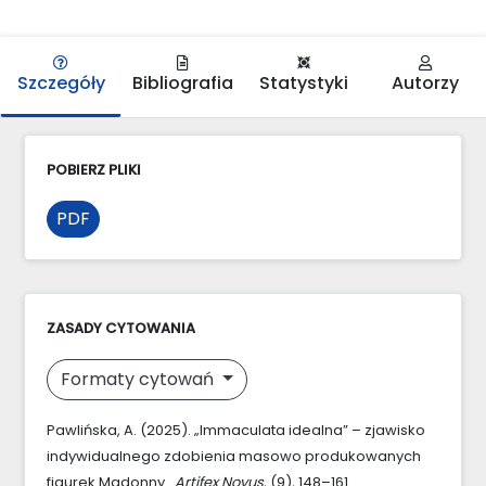
Szczegóły
Bibliografia
Statystyki
Autorzy
POBIERZ PLIKI
PDF
ZASADY CYTOWANIA
Formaty cytowań
Pawlińska, A. (2025). „Immaculata idealna” – zjawisko
indywidualnego zdobienia masowo produkowanych
figurek Madonny .
Artifex Novus
, (9), 148–161.