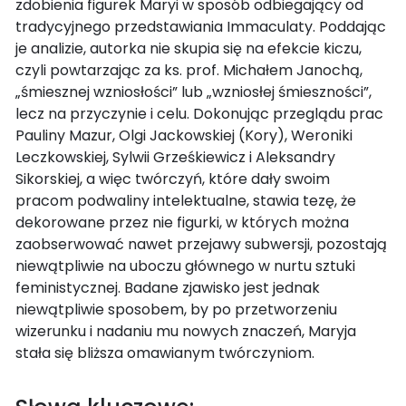
zdobienia figurek Maryi w sposób odbiegający od
tradycyjnego przedstawiania Immaculaty. Poddając
je analizie, autorka nie skupia się na efekcie kiczu,
czyli powtarzając za ks. prof. Michałem Janochą,
„śmiesznej wzniosłości” lub „wzniosłej śmieszności”,
lecz na przyczynie i celu. Dokonując przeglądu prac
Pauliny Mazur, Olgi Jackowskiej (Kory), Weroniki
Leczkowskiej, Sylwii Grześkiewicz i Aleksandry
Sikorskiej, a więc twórczyń, które dały swoim
pracom podwaliny intelektualne, stawia tezę, że
dekorowane przez nie figurki, w których można
zaobserwować nawet przejawy subwersji, pozostają
niewątpliwie na uboczu głównego w nurtu sztuki
feministycznej. Badane zjawisko jest jednak
niewątpliwie sposobem, by po przetworzeniu
wizerunku i nadaniu mu nowych znaczeń, Maryja
stała się bliższa omawianym twórczyniom.