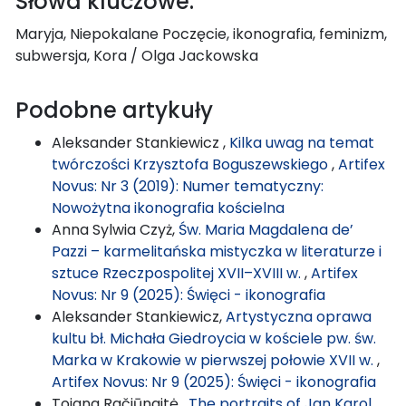
Słowa kluczowe:
Maryja, Niepokalane Poczęcie, ikonografia, feminizm,
subwersja, Kora / Olga Jackowska
Podobne artykuły
Aleksander Stankiewicz ,
Kilka uwag na temat
twórczości Krzysztofa Boguszewskiego
,
Artifex
Novus: Nr 3 (2019): Numer tematyczny:
Nowożytna ikonografia kościelna
Anna Sylwia Czyż,
Św. Maria Magdalena de’
Pazzi – karmelitańska mistyczka w literaturze i
sztuce Rzeczpospolitej XVII–XVIII w.
,
Artifex
Novus: Nr 9 (2025): Święci - ikonografia
Aleksander Stankiewicz,
Artystyczna oprawa
kultu bł. Michała Giedroycia w kościele pw. św.
Marka w Krakowie w pierwszej połowie XVII w.
,
Artifex Novus: Nr 9 (2025): Święci - ikonografia
Tojana Račiūnaitė ,
The portraits of Jan Karol