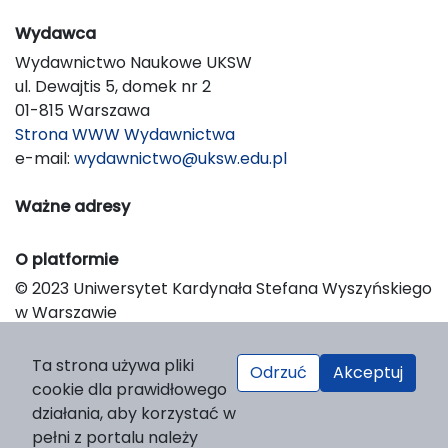
Wydawca
Wydawnictwo Naukowe UKSW
ul. Dewajtis 5, domek nr 2
01-815 Warszawa
Strona WWW Wydawnictwa
e-mail:
wydawnictwo@uksw.edu.pl
Ważne adresy
O platformie
© 2023 Uniwersytet Kardynała Stefana Wyszyńskiego
w Warszawie
Support & Customization by LIBCOM
Platform & Workflow by OJS/PKP
Ta strona używa pliki
Odrzuć
Akceptuj
cookie dla prawidłowego
działania, aby korzystać w
pełni z portalu należy