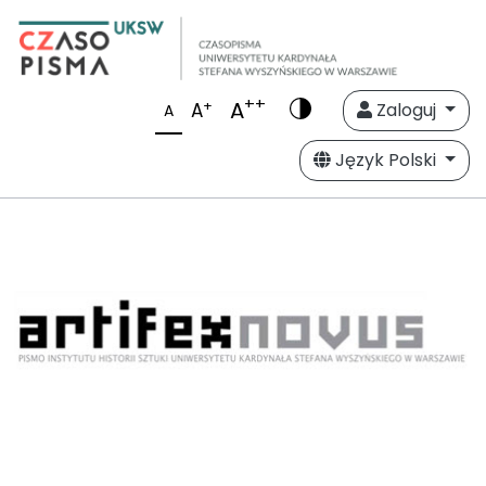
++
A
+
A
Zaloguj
A
Język Polski