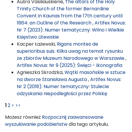
Aušra Vasiliauskienė,
The altars of the Holy
Trinity Church of the former Bernardine
Convent in Kaunas from the 17th century until
1864: an Outline of the Research
,
Artifex Novus:
Nr 7 (2023): Numer tematyczny: Wilno i Wielkie
Księstwo Litewskie
Kacper Łażewski,
Rigans montes de
superioribus suis. Kilka uwag na temat rysunku
ze zbiorów Muzeum Narodowego w Warszawie
,
Artifex Novus: Nr 9 (2025): Święci - ikonografia
Agnieszka Skrodzka,
Wątki masońskie w sztuce
na dworze Stanisława Augusta
,
Artifex Novus:
Nr 2 (2018): Numer tematyczny: Stulecie
odzyskania niepodległości przez Polskę
1
2
>
>>
Możesz również
Rozpocznij zaawansowane
wyszukiwanie podobieństw
dla tego artykułu.