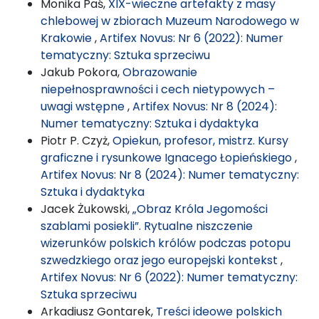
Monika Paś,
XIX-wieczne artefakty z masy
chlebowej w zbiorach Muzeum Narodowego w
Krakowie
,
Artifex Novus: Nr 6 (2022): Numer
tematyczny: Sztuka sprzeciwu
Jakub Pokora,
Obrazowanie
niepełnosprawności i cech nietypowych –
uwagi wstępne
,
Artifex Novus: Nr 8 (2024):
Numer tematyczny: Sztuka i dydaktyka
Piotr P. Czyż,
Opiekun, profesor, mistrz. Kursy
graficzne i rysunkowe Ignacego Łopieńskiego
,
Artifex Novus: Nr 8 (2024): Numer tematyczny:
Sztuka i dydaktyka
Jacek Żukowski,
„Obraz Króla Jegomości
szablami posiekli”. Rytualne niszczenie
wizerunków polskich królów podczas potopu
szwedzkiego oraz jego europejski kontekst
,
Artifex Novus: Nr 6 (2022): Numer tematyczny:
Sztuka sprzeciwu
Arkadiusz Gontarek,
Treści ideowe polskich