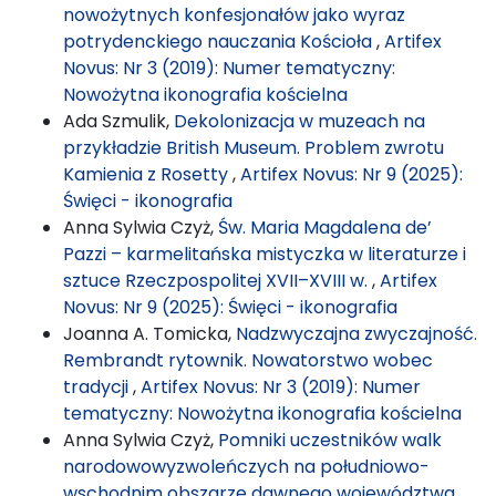
nowożytnych konfesjonałów jako wyraz
potrydenckiego nauczania Kościoła
,
Artifex
Novus: Nr 3 (2019): Numer tematyczny:
Nowożytna ikonografia kościelna
Ada Szmulik,
Dekolonizacja w muzeach na
przykładzie British Museum. Problem zwrotu
Kamienia z Rosetty
,
Artifex Novus: Nr 9 (2025):
Święci - ikonografia
Anna Sylwia Czyż,
Św. Maria Magdalena de’
Pazzi – karmelitańska mistyczka w literaturze i
sztuce Rzeczpospolitej XVII–XVIII w.
,
Artifex
Novus: Nr 9 (2025): Święci - ikonografia
Joanna A. Tomicka,
Nadzwyczajna zwyczajność.
Rembrandt rytownik. Nowatorstwo wobec
tradycji
,
Artifex Novus: Nr 3 (2019): Numer
tematyczny: Nowożytna ikonografia kościelna
Anna Sylwia Czyż,
Pomniki uczestników walk
narodowowyzwoleńczych na południowo-
wschodnim obszarze dawnego województwa