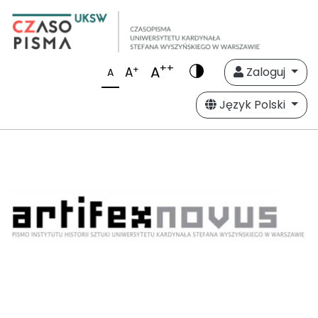
++
A
+
A
Zaloguj
A
Język Polski