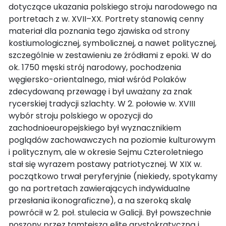
dotyczące ukazania polskiego stroju narodowego na
portretach z w. XVII–XX. Portrety stanowią cenny
materiał dla poznania tego zjawiska od strony
kostiumologicznej, symbolicznej, a nawet politycznej,
szczególnie w zestawieniu ze źródłami z epoki. W do
ok. 1750 męski strój narodowy, pochodzenia
węgiersko-orientalnego, miał wśród Polaków
zdecydowaną przewagę i był uważany za znak
rycerskiej tradycji szlachty. W 2. połowie w. XVIII
wybór stroju polskiego w opozycji do
zachodnioeuropejskiego był wyznacznikiem
poglądów zachowawczych na poziomie kulturowym
i politycznym, ale w okresie Sejmu Czteroletniego
stał się wyrazem postawy patriotycznej. W XIX w.
początkowo trwał peryferyjnie (niekiedy, spotykamy
go na portretach zawierających indywidualne
przesłania ikonograficzne), a na szeroką skalę
powrócił w 2. poł. stulecia w Galicji. Był powszechnie
noszony przez tamtejszą elitę arystokratyczną i