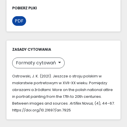
POBIERZ PLIKI
PDF
ZASADY CYTOWANIA
Formaty cytowań
Ostrowski, J. K. (2021). Jeszcze o stroju polskim w
malarstwie portretowym w XVII-XX wieku. Pomiędzy
obrazami a źródłami: More on the polish national attire
in portrait painting from the 17th to 20th centuries.
Between images and sources.
Artifex Novus
, (4), 44–67.
https://doi.org/10.21697/an.7925