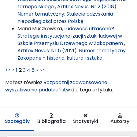
tarnopolskiego
,
Artifex Novus: Nr 2 (2018):
Numer tematyczny: Stulecie odzyskania
niepodległości przez Polskę
Maria Muszkowska,
Ludowość utracona?
Strategie instytucjonalizacji sztuki ludowej w
Szkole Przemysłu Drzewnego w Zakopanem
,
Artifex Novus: Nr 5 (2021): Numer tematyczny:
Zakopane - historia, kultura i sztuka
<<
<
1
2
3
4
5
>
>>
Możesz również
Rozpocznij zaawansowane
wyszukiwanie podobieństw
dla tego artykułu.
Szczegóły
Bibliografia
Statystyki
Autorzy