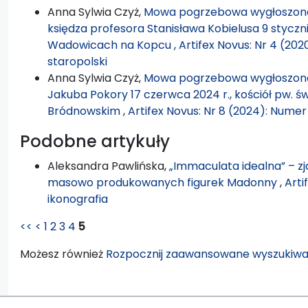
Anna Sylwia Czyż,
Mowa pogrzebowa wygłoszona
księdza profesora Stanisława Kobielusa 9 styczni
Wadowicach na Kopcu
,
Artifex Novus: Nr 4 (20
staropolski
Anna Sylwia Czyż,
Mowa pogrzebowa wygłoszona
Jakuba Pokory 17 czerwca 2024 r., kościół pw. 
Bródnowskim
,
Artifex Novus: Nr 8 (2024): Nume
Podobne artykuły
Aleksandra Pawlińska,
„Immaculata idealna” – z
masowo produkowanych figurek Madonny
,
Arti
ikonografia
<<
<
1
2
3
4
5
Możesz również
Rozpocznij zaawansowane wyszukiwa