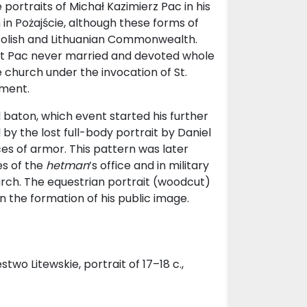
e portraits of Michał Kazimierz Pac in his
in Pożajście, although these forms of
Polish and Lithuanian Commonwealth.
hat Pac never married and devoted whole
he church under the invocation of St.
ument.
d baton, which event started his further
y the lost full-body portrait by Daniel
es of armor. This pattern was later
es of the
hetman
’s office and in military
urch. The equestrian portrait (woodcut)
n the formation of his public image.
stwo Litewskie, portrait of 17–18 c.,