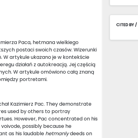
CITED BY /
imierza Paca, hetmana wielkiego
itszych postaci swoich czasów. Wizerunki
. W artykule ukazano je w kontekście
regu działań z autokreacją. Jej częścią
znych. W artykule omówiono całą znaną
omiędzy portretami.
Michał Kazimierz Pac. They demonstrate
es used by others to portray
 virtues. However, Pac concentrated on his
ian voivode, possibly because he
nt as his laudable
hetmanly
deeds on