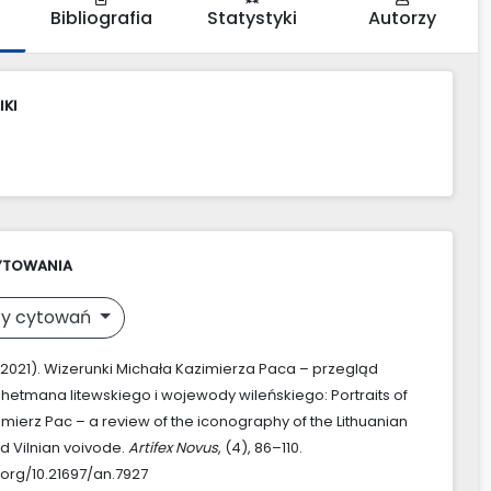
Bibliografia
Statystyki
Autorzy
IKI
YTOWANIA
y cytowań
. (2021). Wizerunki Michała Kazimierza Paca – przegląd
i hetmana litewskiego i wojewody wileńskiego: Portraits of
imierz Pac – a review of the iconography of the Lithuanian
 Vilnian voivode.
Artifex Novus
, (4), 86–110.
.org/10.21697/an.7927