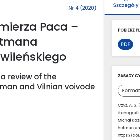
Szczegóły
Nr 4 (2020)
imierza Paca –
POBIERZ PL
hetmana
PDF
 wileńskiego
 a review of the
ZASADY C
tman and Vilnian voivode
Format
Czyż, A. S
ikonografi
Michał Kaz
hetman and
https://doi