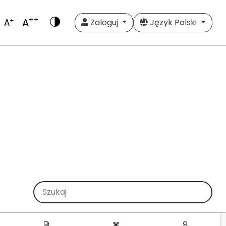
++
A
+
A
Zaloguj
Język Polski