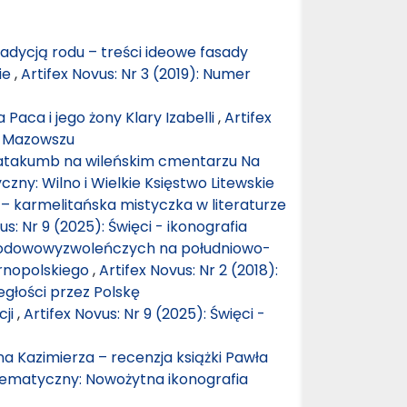
adycją rodu – treści ideowe fasady
ie
,
Artifex Novus: Nr 3 (2019): Numer
Paca i jego żony Klary Izabelli
,
Artifex
a Mazowszu
katakumb na wileńskim cmentarzu Na
zny: Wilno i Wielkie Księstwo Litewskie
 – karmelitańska mistyczka w literaturze
us: Nr 9 (2025): Święci - ikonografia
rodowowyzwoleńczych na południowo-
rnopolskiego
,
Artifex Novus: Nr 2 (2018):
głości przez Polskę
cji
,
Artifex Novus: Nr 9 (2025): Święci -
 Kazimierza – recenzja książki Pawła
 tematyczny: Nowożytna ikonografia