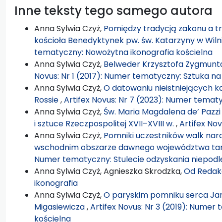
Inne teksty tego samego autora
Anna Sylwia Czyż,
Pomiędzy tradycją zakonu a tr
kościoła Benedyktynek pw. św. Katarzyny w Wiln
tematyczny: Nowożytna ikonografia kościelna
Anna Sylwia Czyż,
Belweder Krzysztofa Zygmunta 
Novus: Nr 1 (2017): Numer tematyczny: Sztuka n
Anna Sylwia Czyż,
O datowaniu nieistniejących 
Rossie
,
Artifex Novus: Nr 7 (2023): Numer tematyc
Anna Sylwia Czyż,
Św. Maria Magdalena de’ Pazzi
i sztuce Rzeczpospolitej XVII–XVIII w.
,
Artifex Nov
Anna Sylwia Czyż,
Pomniki uczestników walk na
wschodnim obszarze dawnego województwa ta
Numer tematyczny: Stulecie odzyskania niepodle
Anna Sylwia Czyż, Agnieszka Skrodzka,
Od Redak
ikonografia
Anna Sylwia Czyż,
O paryskim pomniku serca Jana
Migasiewicza
,
Artifex Novus: Nr 3 (2019): Numer
kościelna