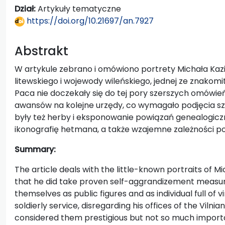
Dział:
Artykuły tematyczne
https://doi.org/10.21697/an.7927
Abstrakt
W artykule zebrano i omówiono portrety Michała Kaz
litewskiego i wojewody wileńskiego, jednej ze znakom
Paca nie doczekały się do tej pory szerszych omówień
awansów na kolejne urzędy, co wymagało podjęcia sze
były też herby i eksponowanie powiązań genealogic
ikonografię hetmana, a także wzajemne zależności p
Summary:
The article deals with the little-known portraits of 
that he did take proven self-aggrandizement measur
themselves as public figures and as individual full of
soldierly service, disregarding his offices of the Viln
considered them prestigious but not so much importa