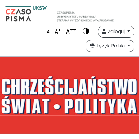
++
A
+
A
Zaloguj
A
Język Polski