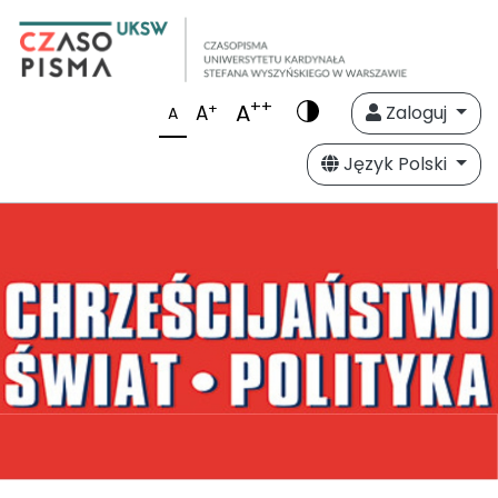
++
A
+
A
Zaloguj
A
Język Polski