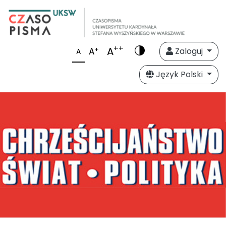
++
A
+
A
Zaloguj
A
Język Polski