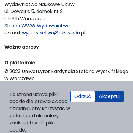
Wydawnictwo Naukowe UKSW
ul. Dewajtis 5, domek nr 2
01-815 Warszawa
Strona WWW Wydawnictwa
e-mail:
wydawnictwo@uksw.edu.pl
Ważne adresy
O platformie
© 2023 Uniwersytet Kardynała Stefana Wyszyńskiego
w Warszawie
Support & Customization by LIBCOM
Platform & Workflow by OJS/PKP
Ta strona używa pliki
Odrzuć
Akceptuj
cookie dla prawidłowego
działania, aby korzystać w
pełni z portalu należy
zaakceptować pliki
cookie.