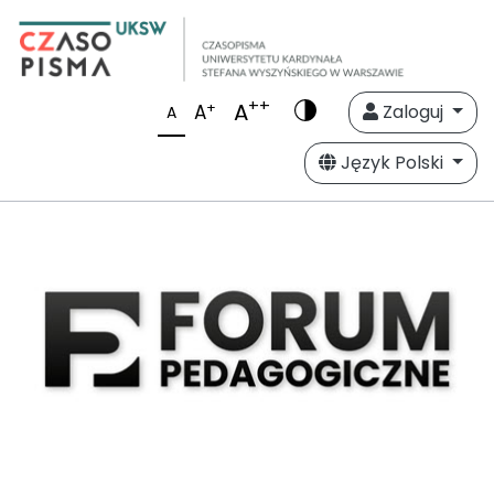
++
A
+
A
Zaloguj
A
Język Polski