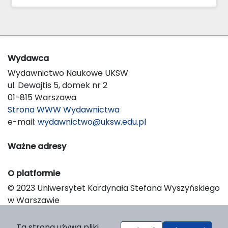
Wydawca
Wydawnictwo Naukowe UKSW
ul. Dewajtis 5, domek nr 2
01-815 Warszawa
Strona WWW Wydawnictwa
e-mail:
wydawnictwo@uksw.edu.pl
Ważne adresy
O platformie
© 2023 Uniwersytet Kardynała Stefana Wyszyńskiego
w Warszawie
Support & Customization by LIBCOM
Platform & Workflow by OJS/PKP
Ta strona używa pliki