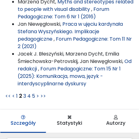
Marzena Dycht,
Myths and stereotypes related
to people with visual disability
,
Forum
Pedagogiczne: Tom 6 Nr 1 (2016)
Jan Niewęgłowski,
Praca w ujęciu kardynała
Stefana Wyszyńskiego. Implikacje
pedagogiczne
,
Forum Pedagogiczne: Tom 11 Nr
2 (2021)
Jacek J. Błeszyński, Marzena Dycht, Emilia
Śmiechowska-Petrovskij, Jan Niewęgłowski,
Od
redakcji
,
Forum Pedagogiczne: Tom 15 Nr 1
(2025): Komunikacja, mowa, język -
interdyscyplinarne dyskursy
<<
<
1
2
3
4
5
>
>>
Szczegóły
Statystyki
Autorzy