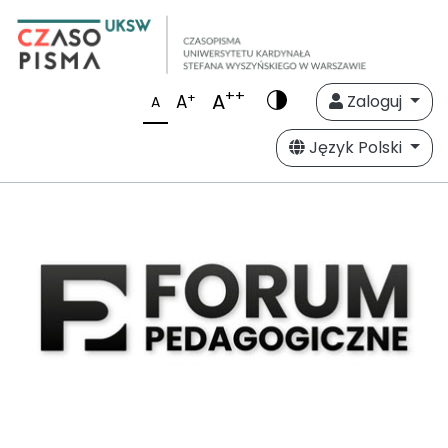
++
A
+
A
Zaloguj
A
Język Polski