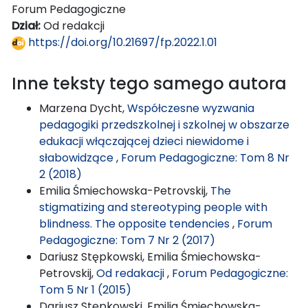
Forum Pedagogiczne
Dział:
Od redakcji
https://doi.org/10.21697/fp.2022.1.01
Inne teksty tego samego autora
Marzena Dycht,
Współczesne wyzwania
pedagogiki przedszkolnej i szkolnej w obszarze
edukacji włączającej dzieci niewidome i
słabowidzące
,
Forum Pedagogiczne: Tom 8 Nr
2 (2018)
Emilia Śmiechowska-Petrovskij,
The
stigmatizing and stereotyping people with
blindness. The opposite tendencies
,
Forum
Pedagogiczne: Tom 7 Nr 2 (2017)
Dariusz Stępkowski, Emilia Śmiechowska-
Petrovskij,
Od redakacji
,
Forum Pedagogiczne:
Tom 5 Nr 1 (2015)
Dariusz Stępkowski, Emilia Śmiechowska-