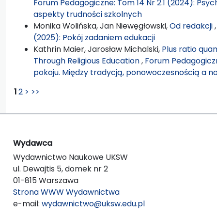
Forum Pedagogiczne: Tom 14 Nr 2.1 (2024): Psyc
aspekty trudności szkolnych
Monika Wolińska, Jan Niewęgłowski,
Od redakcji
(2025): Pokój zadaniem edukacji
Kathrin Maier, Jarosław Michalski,
Plus ratio qua
Through Religious Education
,
Forum Pedagogiczn
pokoju. Między tradycją, ponowoczesnością a 
1
2
>
>>
Wydawca
Wydawnictwo Naukowe UKSW
ul. Dewajtis 5, domek nr 2
01-815 Warszawa
Strona WWW Wydawnictwa
e-mail:
wydawnictwo@uksw.edu.pl