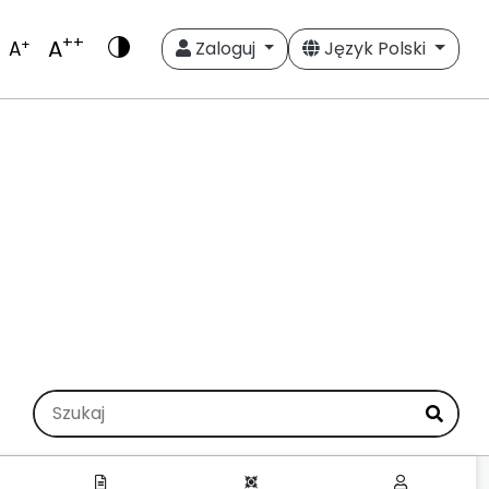
++
A
+
A
Zaloguj
Język Polski