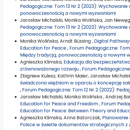
Pedagogiczne: Tom 13 Nr 2 (2023): Wychowanie d
ponowoczesnością a nowymi wyzwaniami
Jarosław Michalski, Monika Wolińska, Jan Niewęg
Pedagogiczne: Tom 13 Nr 2 (2023): Wychowanie d
ponowoczesnością a nowymi wyzwaniami
Monika Wolińska, Arndt Büssing ,
Digital Pathways
Education for Peace
,
Forum Pedagogiczne: Tom 1
Między tradycją, ponowoczesnością a nowymi 
Agnieszka Klimska,
Edukacja dla bezpieczeństwa
zrównoważonego rozwoju
,
Forum Pedagogiczne: 
Zbigniew Kulesz, Kathrin Maier, Jarosław Michalsk
świadczona więźniom w oparciu o koncepcję s
,
Forum Pedagogiczne: Tom 12 Nr 2 (2022): Pedag
Jarosław Michalski, Monika Wolińska , Andrzej B
Education for Peace and Freedom
,
Forum Pedago
Education for Peace: Between Theory and Educa
Agnieszka Klimska, Anna Batorczak,
Planowanie e
Polsce w świetle dokumentów strategicznych z