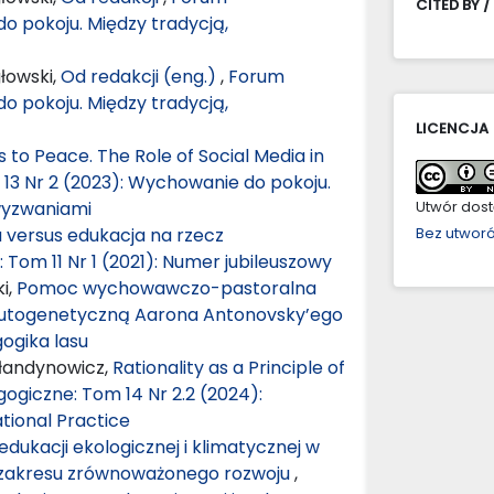
CITED BY /
o pokoju. Między tradycją,
łowski,
Od redakcji (eng.)
,
Forum
o pokoju. Między tradycją,
LICENCJA
 to Peace. The Role of Social Media in
3 Nr 2 (2023): Wychowanie do pokoju.
wyzwaniami
Utwór dostę
 versus edukacja na rzecz
Bez utwor
Tom 11 Nr 1 (2021): Numer jubileuszowy
i,
Pomoc wychowawczo-pastoralna
alutogenetyczną Aarona Antonovsky’ego
ogika lasu
ałandynowicz,
Rationality as a Principle of
giczne: Tom 14 Nr 2.2 (2024):
tional Practice
dukacji ekologicznej i klimatycznej w
 zakresu zrównoważonego rozwoju
,