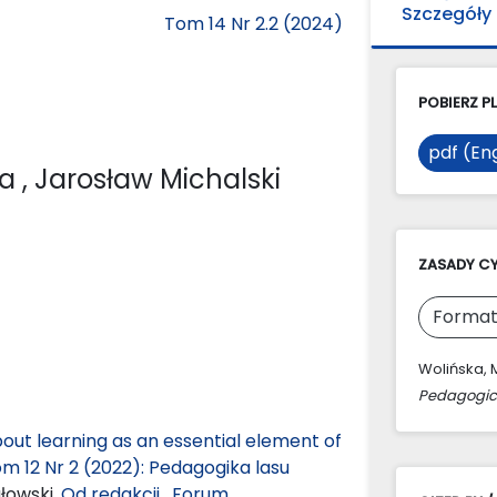
Szczegóły
Tom 14 Nr 2.2 (2024)
POBIERZ PL
pdf (Eng
ka
, Jarosław Michalski
ZASADY C
Format
Wolińska, M
Pedagogic
out learning as an essential element of
 12 Nr 2 (2022): Pedagogika lasu
łowski,
Od redakcji
,
Forum