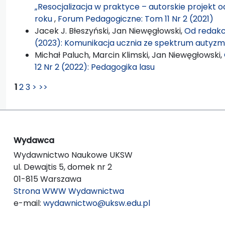
„Resocjalizacja w praktyce – autorskie projekt 
roku
,
Forum Pedagogiczne: Tom 11 Nr 2 (2021)
Jacek J. Błeszyński, Jan Niewęgłowski,
Od redakc
(2023): Komunikacja ucznia ze spektrum autyz
Michał Paluch, Marcin Klimski, Jan Niewęgłowski,
12 Nr 2 (2022): Pedagogika lasu
1
2
3
>
>>
Wydawca
Wydawnictwo Naukowe UKSW
ul. Dewajtis 5, domek nr 2
01-815 Warszawa
Strona WWW Wydawnictwa
e-mail:
wydawnictwo@uksw.edu.pl