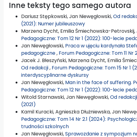
Inne teksty tego samego autora
Dariusz Stępkowski, Jan Niewęgłowski,
Od redakc
(2021): Numer jubileuszowy
Marzena Dycht, Emilia Śmiechowska-Petrovskij,
Pedagogiczne: Tom 12 Nr 1 (2022): 100-lecie peda
Jan Niewęgłowski,
Praca w ujęciu kardynała Ste
pedagogiczne
,
Forum Pedagogiczne: Tom 11 Nr 2
Jacek J. Błeszyński, Marzena Dycht, Emilia Śmie
Od redakcji
,
Forum Pedagogiczne: Tom 15 Nr 1 (2
interdyscyplinarne dyskursy
Jan Niewęgłowski,
Man in the face of suffering.
Pedagogiczne: Tom 12 Nr 1 (2022): 100-lecie peda
Witold Starnawski, Jan Niewęgłowski,
Od redakcj
(2021)
Kamil Kuracki, Agnieszka Dłużniewska, Jan Niewę
Pedagogiczne: Tom 14 Nr 2.1 (2024): Psychologi
trudności szkolnych
Jan Niewęgłowski,
Sprawozdanie z sympozjum nau