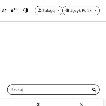
++
A
+
A
Zaloguj
Język Polski