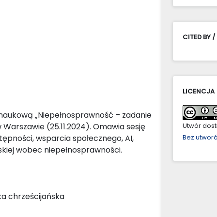
CITED BY /
LICENCJA
 naukową „Niepełnosprawność – zadanie
Warszawie (25.11.2024). Omawia sesję
Utwór dostę
tępności, wsparcia społecznego, AI,
Bez utwor
ńskiej wobec niepełnosprawności.
a chrześcijańska