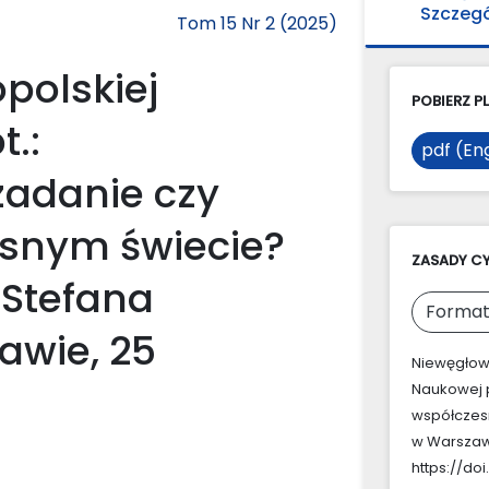
Szczeg
Tom 15 Nr 2 (2025)
polskiej
POBIERZ PL
t.:
pdf (Eng
zadanie czy
snym świecie?
ZASADY C
 Stefana
Format
awie, 25
Niewęgłows
Naukowej 
współczes
w Warszawi
https://doi