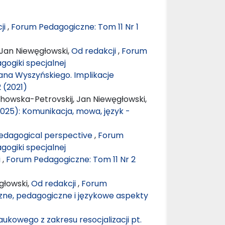
ji
,
Forum Pedagogiczne: Tom 11 Nr 1
 Jan Niewęgłowski,
Od redakcji
,
Forum
gogiki specjalnej
fana Wyszyńskiego. Implikacje
 (2021)
chowska-Petrovskij, Jan Niewęgłowski,
025): Komunikacja, mowa, język -
 Pedagogical perspective
,
Forum
gogiki specjalnej
i
,
Forum Pedagogiczne: Tom 11 Nr 2
głowski,
Od redakcji
,
Forum
czne, pedagogiczne i językowe aspekty
kowego z zakresu resocjalizacji pt.