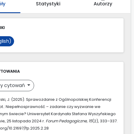
óły
Statystyki
Autorzy
IKI
lish)
YTOWANIA
y cytowań
ki, J. (2025). Sprawozdanie z Ogólnopolskiej Konferencji
pt.: Niepełnosprawność – zadanie czy wyzwanie we
nym świecie? Uniwersytet Kardynała Stefana Wyszyńskiego
e, 25 listopada 2024 r.
Forum Pedagogiczne
,
15
(2), 333–337.
.org/10.21697/fp.2025.2.28