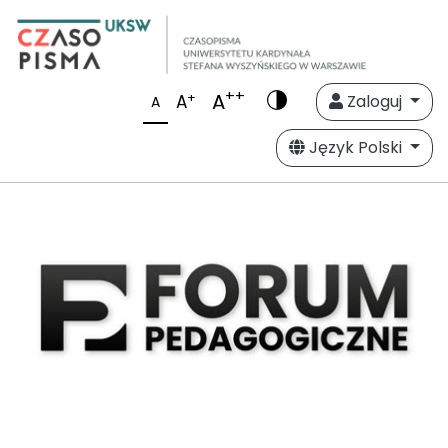
++
A
+
A
Zaloguj
A
Język Polski