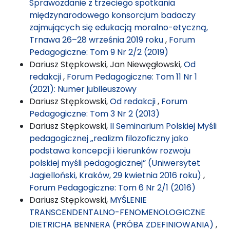
Sprawozdanie z trzeciego spotkania
międzynarodowego konsorcjum badaczy
zajmujących się edukacją moralno-etyczną,
Trnawa 26–28 września 2019 roku
,
Forum
Pedagogiczne: Tom 9 Nr 2/2 (2019)
Dariusz Stępkowski, Jan Niewęgłowski,
Od
redakcji
,
Forum Pedagogiczne: Tom 11 Nr 1
(2021): Numer jubileuszowy
Dariusz Stępkowski,
Od redakcji
,
Forum
Pedagogiczne: Tom 3 Nr 2 (2013)
Dariusz Stępkowski,
II Seminarium Polskiej Myśli
pedagogicznej „realizm filozoficzny jako
podstawa koncepcji i kierunków rozwoju
polskiej myśli pedagogicznej” (Uniwersytet
Jagielloński, Kraków, 29 kwietnia 2016 roku)
,
Forum Pedagogiczne: Tom 6 Nr 2/1 (2016)
Dariusz Stępkowski,
MYŚLENIE
TRANSCENDENTALNO-FENOMENOLOGICZNE
DIETRICHA BENNERA (PRÓBA ZDEFINIOWANIA)
,