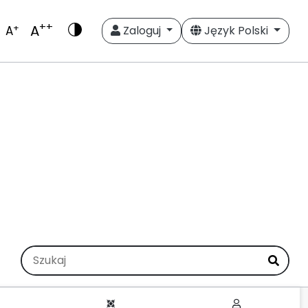
++
A
+
A
Zaloguj
Język Polski