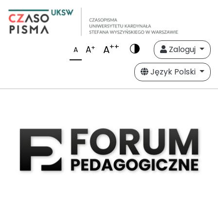
++
A
+
A
Zaloguj
A
Język Polski