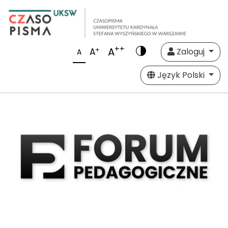
++
A
+
A
Zaloguj
A
Język Polski