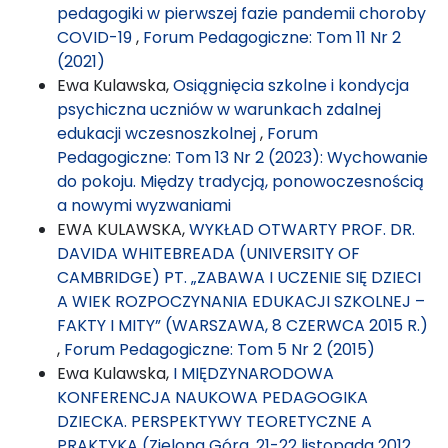
pedagogiki w pierwszej fazie pandemii choroby
COVID-19
,
Forum Pedagogiczne: Tom 11 Nr 2
(2021)
Ewa Kulawska,
Osiągnięcia szkolne i kondycja
psychiczna uczniów w warunkach zdalnej
edukacji wczesnoszkolnej
,
Forum
Pedagogiczne: Tom 13 Nr 2 (2023): Wychowanie
do pokoju. Między tradycją, ponowoczesnością
a nowymi wyzwaniami
EWA KULAWSKA,
WYKŁAD OTWARTY PROF. DR.
DAVIDA WHITEBREADA (UNIVERSITY OF
CAMBRIDGE) PT. „ZABAWA I UCZENIE SIĘ DZIECI
A WIEK ROZPOCZYNANIA EDUKACJI SZKOLNEJ –
FAKTY I MITY” (WARSZAWA, 8 CZERWCA 2015 R.)
,
Forum Pedagogiczne: Tom 5 Nr 2 (2015)
Ewa Kulawska,
I MIĘDZYNARODOWA
KONFERENCJA NAUKOWA PEDAGOGIKA
DZIECKA. PERSPEKTYWY TEORETYCZNE A
PRAKTYKA (Zielona Góra, 21-22 listopada 2012