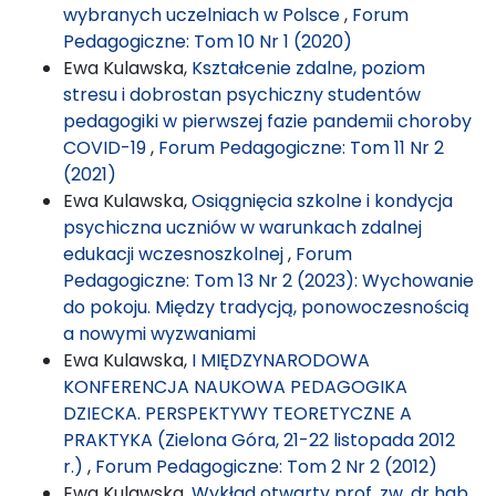
wybranych uczelniach w Polsce
,
Forum
Pedagogiczne: Tom 10 Nr 1 (2020)
Ewa Kulawska,
Kształcenie zdalne, poziom
stresu i dobrostan psychiczny studentów
pedagogiki w pierwszej fazie pandemii choroby
COVID-19
,
Forum Pedagogiczne: Tom 11 Nr 2
(2021)
Ewa Kulawska,
Osiągnięcia szkolne i kondycja
psychiczna uczniów w warunkach zdalnej
edukacji wczesnoszkolnej
,
Forum
Pedagogiczne: Tom 13 Nr 2 (2023): Wychowanie
do pokoju. Między tradycją, ponowoczesnością
a nowymi wyzwaniami
Ewa Kulawska,
I MIĘDZYNARODOWA
KONFERENCJA NAUKOWA PEDAGOGIKA
DZIECKA. PERSPEKTYWY TEORETYCZNE A
PRAKTYKA (Zielona Góra, 21-22 listopada 2012
r.)
,
Forum Pedagogiczne: Tom 2 Nr 2 (2012)
Ewa Kulawska,
Wykład otwarty prof. zw. dr hab.