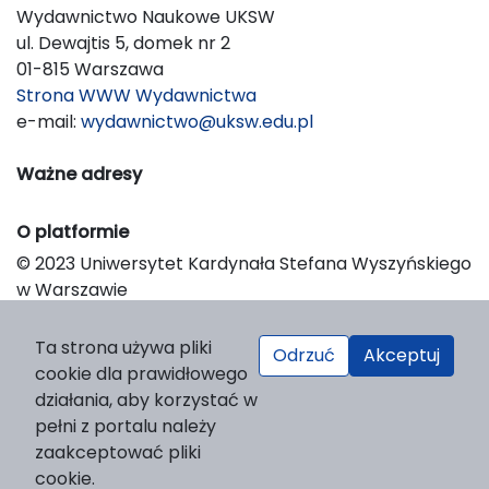
Wydawnictwo Naukowe UKSW
ul. Dewajtis 5, domek nr 2
01-815 Warszawa
Strona WWW Wydawnictwa
e-mail:
wydawnictwo@uksw.edu.pl
Ważne adresy
O platformie
© 2023 Uniwersytet Kardynała Stefana Wyszyńskiego
w Warszawie
Support & Customization by LIBCOM
Platform & Workflow by OJS/PKP
Ta strona używa pliki
Odrzuć
Akceptuj
cookie dla prawidłowego
działania, aby korzystać w
pełni z portalu należy
zaakceptować pliki
cookie.