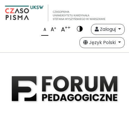
++
A
+
A
Zaloguj
A
Język Polski