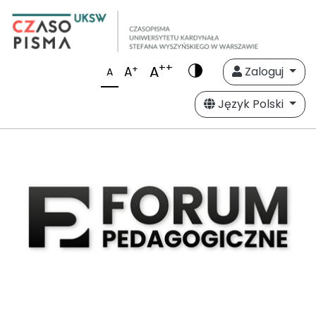
++
A
+
A
Zaloguj
A
Język Polski