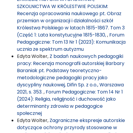
SZKOLNICTWA W KRÓLESTWIE POLSKIM:
Recenzja opracowania naukowego pt. Obraz
przemian w organizacji i działalności szkół
Królestwa Polskiego w latach 1815-1867. Tom 3
(Część 1: Lata konstytucyjne 1815-1830,
,
Forum
Pedagogiczne: Tom 13 Nr 1 (2023): Komunikacja
ucznia ze spektrum autyzmu
Edyta Wolter,
Z badań naukowych pedagogiki
pracy: Recenzja monografii autorskiej Barbary
Baraniak pt. Podstawy teoretyczno-
metodologiczne pedagogiki pracy jako
dyscypliny naukowej, Difin Sp. z o.o., Warszawa
2021, s. 353.
,
Forum Pedagogiczne: Tom 14 Nr 1
(2024): Religia, religijność i duchowość jako
determinanty zdrowia w pedagogice
społecznej
Edyta Wolter,
Zagraniczne ekspresje autorskie
dotyczące ochrony przyrody stosowane w