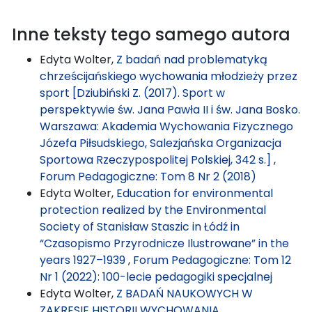
Inne teksty tego samego autora
Edyta Wolter,
Z badań nad problematyką
chrześcijańskiego wychowania młodzieży przez
sport [Dziubiński Z. (2017). Sport w
perspektywie św. Jana Pawła II i św. Jana Bosko.
Warszawa: Akademia Wychowania Fizycznego
Józefa Piłsudskiego, Salezjańska Organizacja
Sportowa Rzeczypospolitej Polskiej, 342 s.]
,
Forum Pedagogiczne: Tom 8 Nr 2 (2018)
Edyta Wolter,
Education for environmental
protection realized by the Environmental
Society of Stanisław Staszic in Łódź in
“Czasopismo Przyrodnicze Ilustrowane” in the
years 1927–1939
,
Forum Pedagogiczne: Tom 12
Nr 1 (2022): 100-lecie pedagogiki specjalnej
Edyta Wolter,
Z BADAŃ NAUKOWYCH W
ZAKRESIE HISTORII WYCHOWANIA,