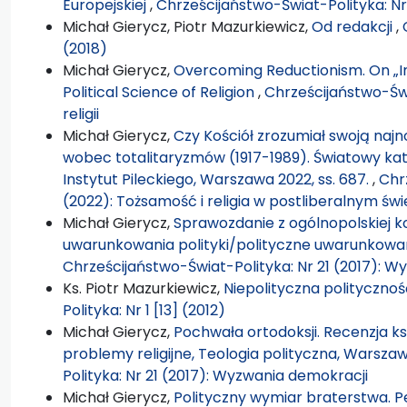
Europejskiej
,
Chrześcijaństwo-Świat-Polityka: Nr
Michał Gierycz, Piotr Mazurkiewicz,
Od redakcji
,
(2018)
Michał Gierycz,
Overcoming Reductionism. On „In
Political Science of Religion
,
Chrześcijaństwo-Świa
religii
Michał Gierycz,
Czy Kościół zrozumiał swoją najno
wobec totalitaryzmów (1917-1989). Światowy kat
Instytut Pileckiego, Warszawa 2022, ss. 687.
,
Chr
(2022): Tożsamość i religia w postliberalnym świ
Michał Gierycz,
Sprawozdanie z ogólnopolskiej ko
uwarunkowania polityki/polityczne uwarunkowania
Chrześcijaństwo-Świat-Polityka: Nr 21 (2017): 
Ks. Piotr Mazurkiewicz,
Niepolityczna polityczno
Polityka: Nr 1 [13] (2012)
Michał Gierycz,
Pochwała ortodoksji. Recenzja k
problemy religijne, Teologia polityczna, Warszaw
Polityka: Nr 21 (2017): Wyzwania demokracji
Michał Gierycz,
Polityczny wymiar braterstwa. Per