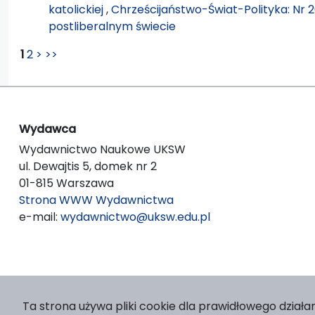
katolickiej
,
Chrześcijaństwo-Świat-Polityka: Nr 2
postliberalnym świecie
1
2
>
>>
Wydawca
Wydawnictwo Naukowe UKSW
ul. Dewajtis 5, domek nr 2
01-815 Warszawa
Strona WWW Wydawnictwa
e-mail:
wydawnictwo@uksw.edu.pl
Ta strona używa pliki cookie dla prawidłowego działan