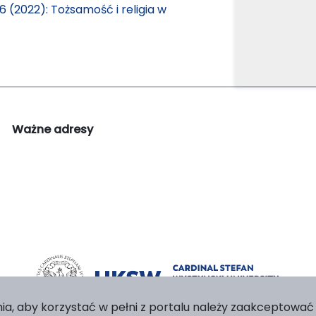
6 (2022): Tożsamość i religia w
Ważne adresy
ia, aby korzystać w pełni z portalu należy zaakceptować p