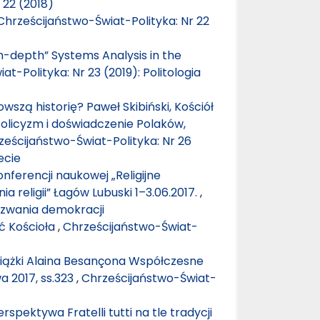
 22 (2018)
Chrześcijaństwo-Świat-Polityka: Nr 22
-depth” Systems Analysis in the
t-Polityka: Nr 23 (2019): Politologia
wszą historię? Paweł Skibiński, Kościół
olicyzm i doświadczenie Polaków,
ześcijaństwo-Świat-Polityka: Nr 26
ecie
nferencji naukowej „Religijne
 religii” Łagów Lubuski 1–3.06.2017.
,
Wyzwania demokracji
ść Kościoła
,
Chrześcijaństwo-Świat-
siążki Alaina Besançona Współczesne
a 2017, ss.323
,
Chrześcijaństwo-Świat-
spektywa Fratelli tutti na tle tradycji