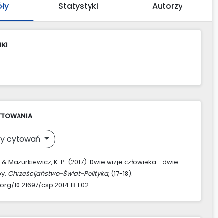
óły
Statystyki
Autorzy
IKI
YTOWANIA
y cytowań
, & Mazurkiewicz, K. P. (2017). Dwie wizje człowieka - dwie
py.
Chrześcijaństwo-Świat-Polityka
, (17-18).
.org/10.21697/csp.2014.18.1.02