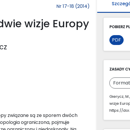
Szczeg
Nr 17-18 (2014)
dwie wizje Europy
POBIERZ PL
PDF
icz
ZASADY C
Format
Gierycz, M.
wizje Euro
https://doi
Europy związane są ze sporem dwóch
tropologia ograniczona, pojmuje
rze ograniczony i niedoskonały. Na