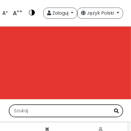
++
A
+
A
Zaloguj
Język Polski