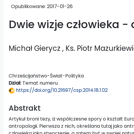
Opublikowane:
2017-01-26
Dwie wizje człowieka - 
Michał Gierycz
, Ks. Piotr Mazurkiew
Chrześcijaństwo-Świat-Polityka
Dział:
Temat numeru
https://doi.org/10.21697/csp.2014.18.1.02
Abstrakt
Artykuł broni tezy, iż współczesne spory o kształt 
antropologii. Pierwsza z nich, określana tutaj jako an
człowieka jako stworzenie, a zatem byt w swojej natu