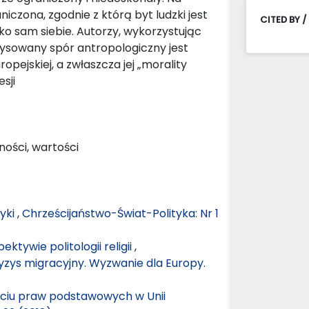
iczona, zgodnie z którą byt ludzki jest
CITED BY /
ko sam siebie. Autorzy, wykorzystując
arysowany spór antropologiczny jest
opejskiej, a zwłaszcza jej „morality
sji
ności, wartości
tyki
,
Chrześcijaństwo-Świat-Polityka: Nr 1
ktywie politologii religii
,
ryzys migracyjny. Wyzwanie dla Europy.
ęciu praw podstawowych w Unii