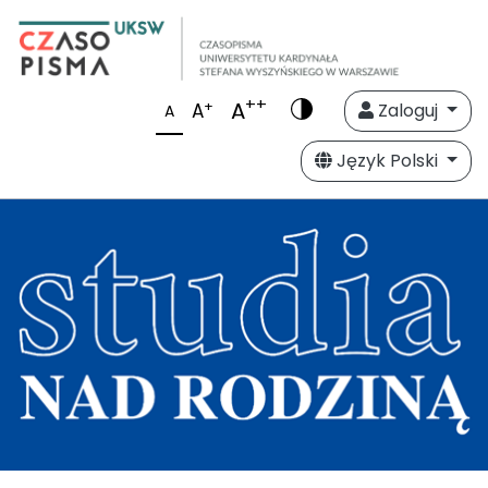
++
A
+
A
Zaloguj
A
Język Polski