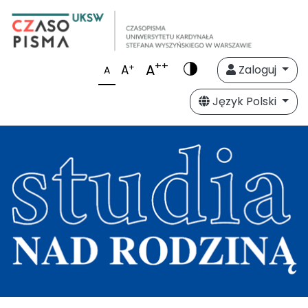
++
A
+
A
Zaloguj
A
Język Polski