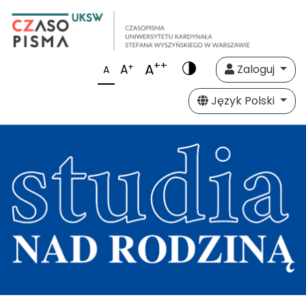
++
A
+
A
Zaloguj
A
Język Polski