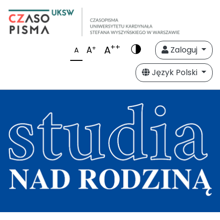
++
A
+
A
Zaloguj
A
Język Polski