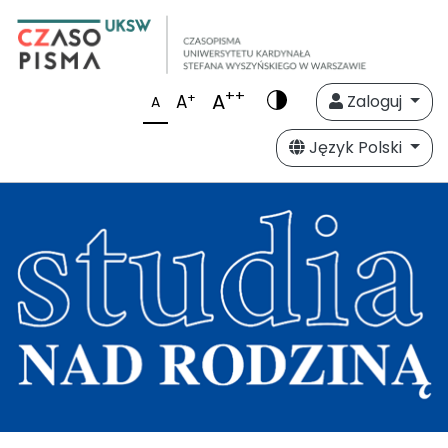
++
A
+
A
Zaloguj
A
Język Polski