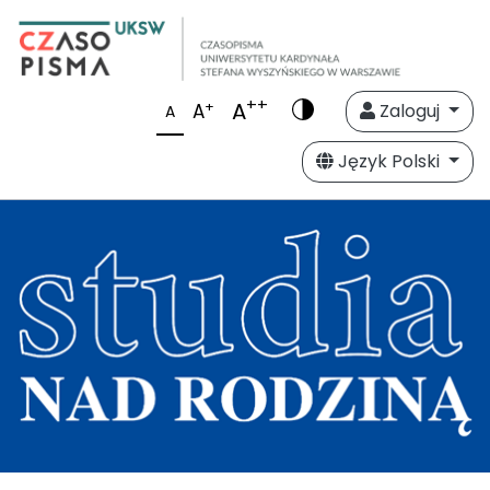
++
A
+
A
Zaloguj
A
Język Polski