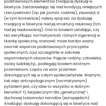
podstawowych elementów trwającej dyskusji w
bioetyce. Zastanawiając się nad kondycją niniejszych
rzeczywistości (np. jak pomóc rodzinie), zauważył, iż
(w tym kontekście) należy spojrzeć na dyskusję
trwającą w bioetyce nad jej strukturą naukową (tzn.
nad jej naukowością). Ona to bowiem ustalając, czy
też weryfikując normatywność różnych ingerencji w
tkankę społeczną, stanowić może bardzo ważny
zwornik wsparcia podstawowych pryncypiów
społecznych, a już szczególnie w zakresie
wspomnianych obszarów. Pojęcie rodziny, człowieka,
osoby ludzkiej itp., podlegają bowiem istotnym
przemianom, często na wzór przemian
dokonujących się w całym społeczeństwie. Ważnym,
tak więc antropologicznym (normatywnym)
pytaniem jest, czy idzie to wszystko w dobrym
kierunku? Tj. bezpiecznym dla „genetycznej” i
duchowej tożsamości narodów (europejskich).
Analizując dyskusję dokonującą się w bioetyce nad