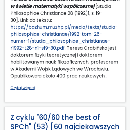
w świetle matematyki współczesnej
[Studia
Philosophiae Christianae 28 (1992)1, s. 19-
30]. Link do tekstu:
https://bazhum.muzhp.pl/media/texts/studia-
philosophiae-christianae/1992-tom-28-
numer-1/studia_philosophiae_christianae-
r1992-t28-n1-s19-30.pdf.
Teresa Grabińska jest
doktorem fizyki teoretycznej i doktorem
habilitowanym nauk filozoficznych, profesorem
w Akademii Wojsk Lądowych we Wrocławiu.
Opublikowała około 400 prac naukowych...
Czytaj więcej
Z cyklu "60/60 the best of
SPCh" (53) [60 najciekawszych