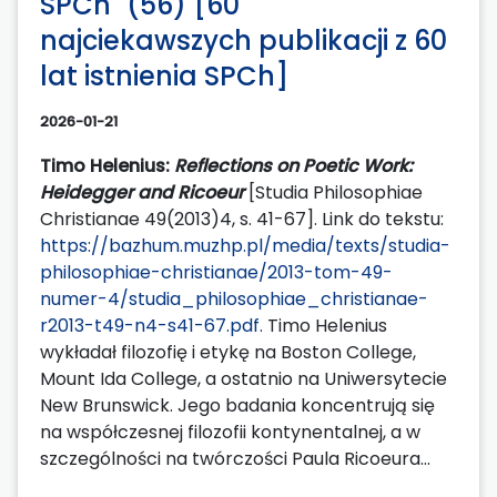
SPCh" (56) [60
najciekawszych publikacji z 60
lat istnienia SPCh]
2026-01-21
Timo Helenius:
Reflections on Poetic Work:
Heidegger and Ricoeur
[Studia Philosophiae
Christianae 49(2013)4, s. 41-67]. Link do tekstu:
https://bazhum.muzhp.pl/media/texts/studia-
philosophiae-christianae/2013-tom-49-
numer-4/studia_philosophiae_christianae-
r2013-t49-n4-s41-67.pdf.
Timo Helenius
wykładał filozofię i etykę na Boston College,
Mount Ida College, a ostatnio na Uniwersytecie
New Brunswick. Jego badania koncentrują się
na współczesnej filozofii kontynentalnej, a w
szczególności na twórczości Paula Ricoeura...