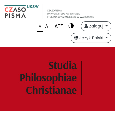
++
A
+
A
Zaloguj
A
Język Polski