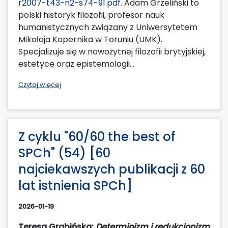
r2007-t43-n2-s74-91.pdf.
Adam Grzeliński to
polski historyk filozofii, profesor nauk
humanistycznych związany z Uniwersytetem
Mikołaja Kopernika w Toruniu (UMK).
Specjalizuje się w nowożytnej filozofii brytyjskiej,
estetyce oraz epistemologii...
Czytaj więcej
Z cyklu "60/60 the best of
SPCh" (54) [60
najciekawszych publikacji z 60
lat istnienia SPCh]
2026-01-19
Teresa Grabińska:
Determinizm i redukcjonizm