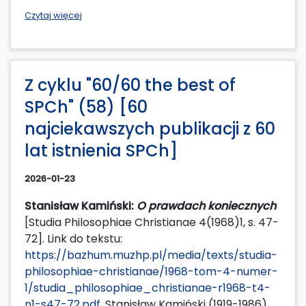
Czytaj więcej
Z cyklu "60/60 the best of
SPCh" (58) [60
najciekawszych publikacji z 60
lat istnienia SPCh]
2026-01-23
Stanisław Kamiński:
O prawdach koniecznych
[Studia Philosophiae Christianae 4(1968)1, s. 47-
72]. Link do tekstu:
https://bazhum.muzhp.pl/media/texts/studia-
philosophiae-christianae/1968-tom-4-numer-
1/studia_philosophiae_christianae-r1968-t4-
n1-s47-72.pdf.
Stanisław Kamiński (1919-1986)