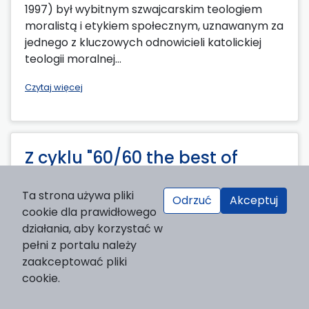
1997) był wybitnym szwajcarskim teologiem
moralistą i etykiem społecznym, uznawanym za
jednego z kluczowych odnowicieli katolickiej
teologii moralnej...
Czytaj więcej
Z cyklu "60/60 the best of
SPCh" (51) [60 najciekawszych
Ta strona używa pliki
publikacji z 60 lat istnienia
Odrzuć
Akceptuj
cookie dla prawidłowego
SPCh]
działania, aby korzystać w
pełni z portalu należy
2026-01-09
zaakceptować pliki
cookie.
Piotr Leśniak:
Filozofia tu i teraz. Ontologia
procesu jako podstawa filozoficznego