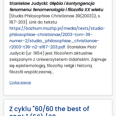
Stanisław Judycki:
Głębia i kontyngencja
fenomenu: fenomenologia i filozofia XX wieku
[Studia Philosophiae Christianae 39(2003)2, s.
187-203]. Link do tekstu:
https://bazhum.muzhp.pl/media/texts/studia-
philosophiae-christianae/2003-tom-39-
numer-2/studia_philosophiae_christianae-
r2003-t39-n2-s187-203.pdf.
Stanisław Piotr
Judycki (ur. 1954) jest filozofem aktualnie
związanym z Uniwersytetem Gdańskim. Zajmuje
się epistemologią, filozofią religii i historią
filozofii współczesnej...
Czytaj więcej
Z cyklu "60/60 the best of