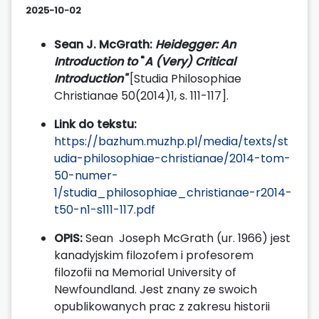
2025-10-02
Sean J. McGrath:
Heidegger: An
Introduction to
"
A (Very) Critical
Introduction"
[Studia Philosophiae
Christianae 50(2014)1, s. 111-117].
Link do tekstu:
https://bazhum.muzhp.pl/media/texts/st
udia-philosophiae-christianae/2014-tom-
50-numer-
1/studia_philosophiae_christianae-r2014-
t50-n1-s111-117.pdf
OPIS:
Sean Joseph McGrath (ur. 1966) jest
kanadyjskim filozofem i profesorem
filozofii na Memorial University of
Newfoundland. Jest znany ze swoich
opublikowanych prac z zakresu historii