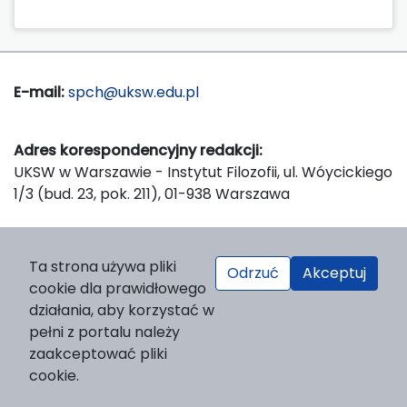
E-mail:
spch@uksw.edu.pl
Adres korespondencyjny redakcji:
UKSW w Warszawie - Instytut Filozofii, ul. Wóycickiego
1/3 (bud. 23, pok. 211), 01-938 Warszawa
Wydawca:
Ta strona używa pliki
Odrzuć
Akceptuj
Wydawnictwo Naukowe UKSW, ul. Dewajtis 5, domek
cookie dla prawidłowego
nr 2, 01-815 Warszawa
działania, aby korzystać w
Strona WWW Wydawnictwa
pełni z portalu należy
e-mail:
wydawnictwo@uksw.edu.pl
zaakceptować pliki
cookie.