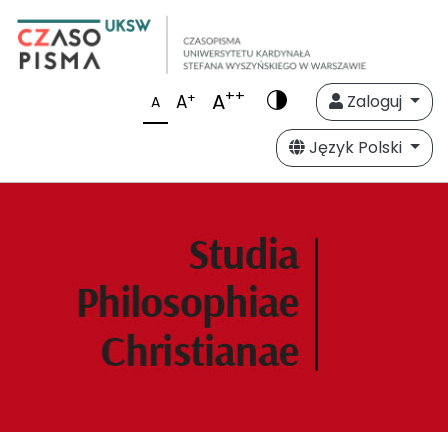
++
A
+
A
Zaloguj
A
Język Polski