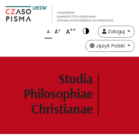
++
A
+
A
Zaloguj
A
Język Polski