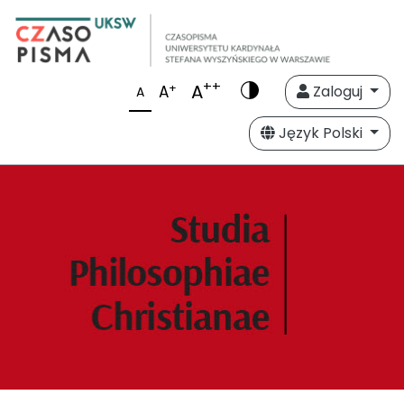
++
A
+
A
Zaloguj
A
Język Polski