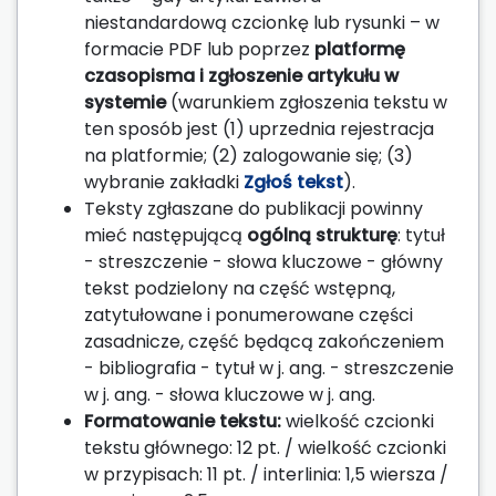
niestandardową czcionkę lub rysunki – w
formacie PDF lub poprzez
platformę
czasopisma i zgłoszenie artykułu w
systemie
(warunkiem zgłoszenia tekstu w
ten sposób jest (1) uprzednia rejestracja
na platformie; (2) zalogowanie się; (3)
wybranie zakładki
Zgłoś tekst
).
Teksty zgłaszane do publikacji powinny
mieć następującą
ogólną strukturę
: tytuł
- streszczenie - słowa kluczowe - główny
tekst podzielony na część wstępną,
zatytułowane i ponumerowane części
zasadnicze, część będącą zakończeniem
- bibliografia - tytuł w j. ang. - streszczenie
w j. ang. - słowa kluczowe w j. ang.
Formatowanie tekstu:
wielkość czcionki
tekstu głównego: 12 pt. / wielkość czcionki
w przypisach: 11 pt. / interlinia: 1,5 wiersza /