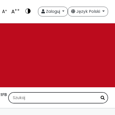
++
A
+
A
Zaloguj
Język Polski
t
FB