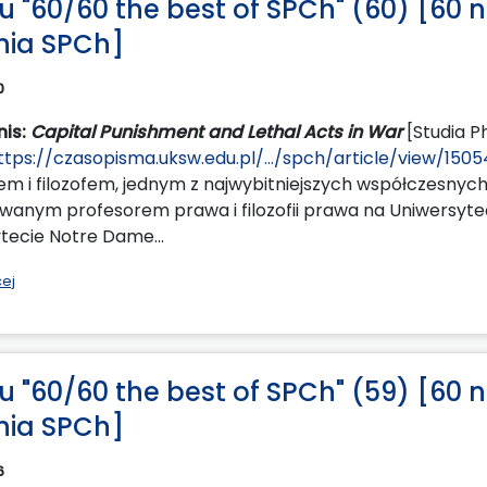
lu "60/60 the best of SPCh" (60) [60 n
enia SPCh]
0
nis:
Capital Punishment and Lethal Acts in War
[Studia Ph
ttps://czasopisma.uksw.edu.pl/.../spch/article/view/1505
em i filozofem, jednym z najwybitniejszych współczesnyc
anym profesorem prawa i filozofii prawa na Uniwersyt
tecie Notre Dame...
cej
lu "60/60 the best of SPCh" (59) [60 n
enia SPCh]
6