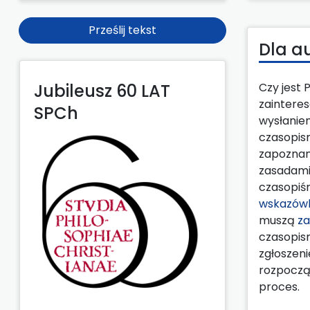
Prześlij tekst
Dla a
Jubileusz 60 LAT
Czy jest 
zaintere
SPCh
wysłanie
czasopi
zapoznani
zasadami
czasopiśm
wskazówk
muszą
za
czasopis
zgłoszeni
rozpoczą
proces.