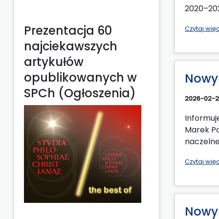
2020–202
Prezentacja 60
Czytaj wię
najciekawszych
artykułów
opublikowanych w
Nowy 
SPCh (Ogłoszenia)
2026-02-
Informuj
Marek Po
naczelne
Czytaj wię
Nowy 