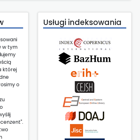
w
Usługi indeksowania
esowani
w w tym
dujemy
ością
a której
ędne
rosimy o
zu
 o
yślij
ecenzent".
stwo
m