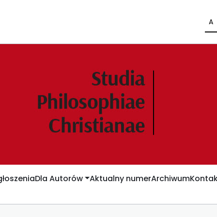
A
łoszenia
Dla Autorów
Aktualny numer
Archiwum
Kontak