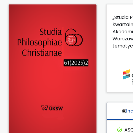
„Studia 
kwartaln
Akademii
Warszawie
tematyce
In
ASC