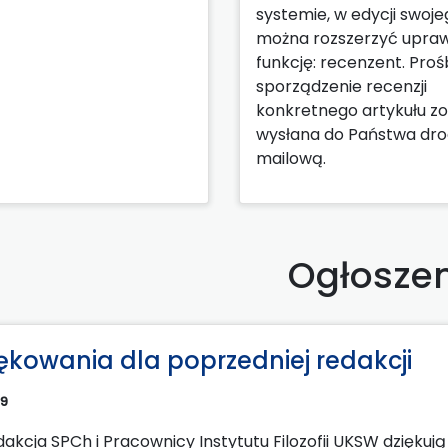
systemie, w edycji swoje
można rozszerzyć upraw
funkcję: recenzent. Proś
sporządzenie recenzji
konkretnego artykułu zo
wysłana do Państwa dr
mailową.
Ogłosze
ękowania dla poprzedniej redakcji
09
akcja SPCh i Pracownicy Instytutu Filozofii UKSW dziękuj