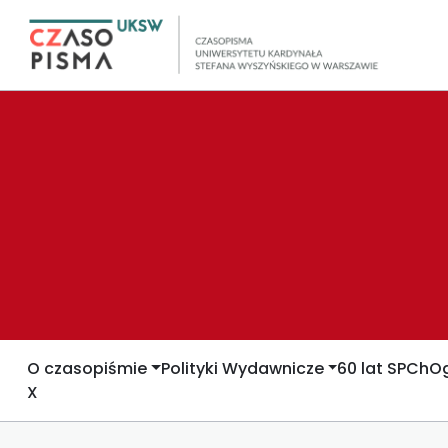
O czasopiśmie
Polityki Wydawnicze
60 lat SPCh
Og
X