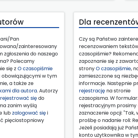
utorów
Dla recenzentó
Pani/Pan
Czy są Państwo zainter
sowana/zainteresowany
recenzowaniem tekstó
m zgłoszenia do naszego
czasopiśmie? Rekomen
sma? Polecamy
zapoznanie się z zawart
e się z
O czasopiśmie
strony
O czasopiśmie
, n
 obowiązującymi w tym
zamieszczone są niezb
ie, a także ze
informacje. Następnie p
ami dla autora
. Autorzy
rejestrację
na stronie
rejestrować się
do
czasopisma. W formular
ma zanim wyślą
rejestracyjnym prosimy
e lub
zalogować się
i
zaznaczenie opcji: "Tak, w
ć pięciostopniowy
prośbę o nadanie roli: R
Jeżeli posiadają już Pań
konto użytkownika w ty