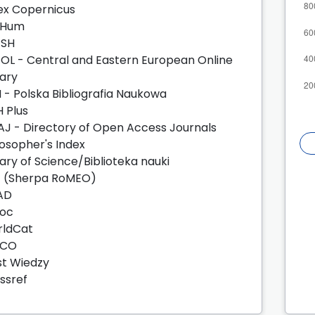
ex Copernicus
zHum
JSH
OL - Central and Eastern European Online
rary
 - Polska Bibliografia Naukowa
H Plus
J - Directory of Open Access Journals
losopher's Index
rary of Science/Biblioteka nauki
c (Sherpa RoMEO)
AD
oc
ldCat
SCO
t Wiedzy
ssref