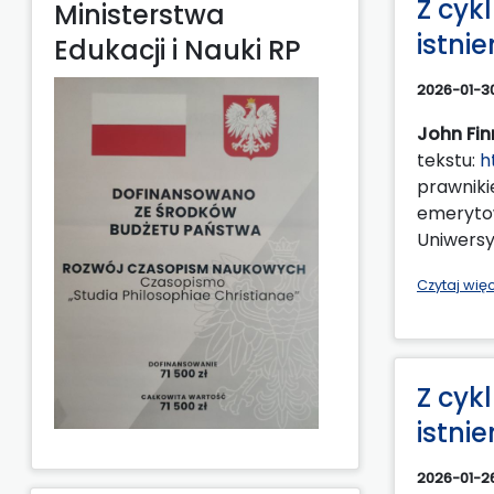
Z cyk
Ministerstwa
istni
Edukacji i Nauki RP
2026-01-3
John Fin
tekstu:
h
prawniki
emerytow
Uniwersy
Czytaj wię
Z cyk
istni
2026-01-2