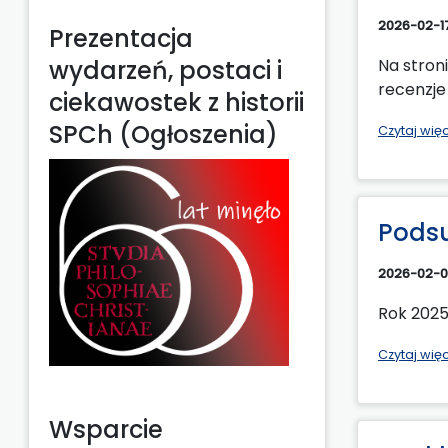
2026-02-1
Prezentacja
wydarzeń, postaci i
Na stron
recenzje 
ciekawostek z historii
SPCh (Ogłoszenia)
Czytaj wię
Podsu
2026-02-
Rok 2025 
Czytaj wię
Wsparcie