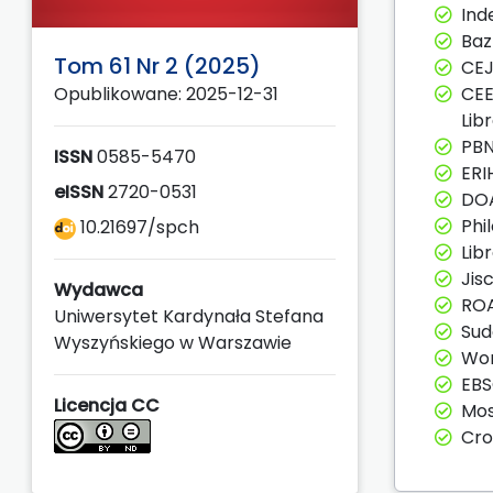
Ind
Ba
Tom 61 Nr 2 (2025)
CE
Opublikowane: 2025-12-31
CEE
Lib
PBN
ISSN
0585-5470
ERI
eISSN
2720-0531
DOA
Phi
10.21697/spch
Lib
Jis
Wydawca
RO
Uniwersytet Kardynała Stefana
Sud
Wyszyńskiego w Warszawie
Wor
EB
Licencja CC
Mos
Cro