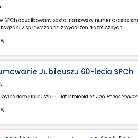
7
ie SPCh opublikowany został najnowszy numer czasopisma (
książek i 2 sprawozdania z wydarzeń filozoficznych...
cej
mowanie Jubileuszu 60-lecia SPCh
03
był rokiem jubileuszu 60. lat istnienia
Studia Philosophiae
cej