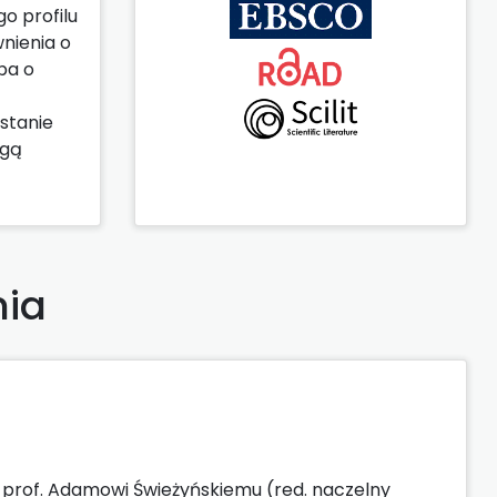
go profilu
nienia o
ba o
stanie
ogą
nia
ą prof. Adamowi Świeżyńskiemu (red. naczelny