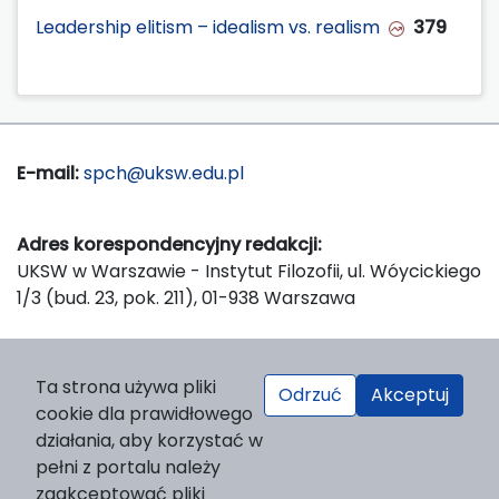
Leadership elitism – idealism vs. realism
379
E-mail:
spch@uksw.edu.pl
Adres korespondencyjny redakcji:
UKSW w Warszawie - Instytut Filozofii, ul. Wóycickiego
1/3 (bud. 23, pok. 211), 01-938 Warszawa
Wydawca:
Ta strona używa pliki
Odrzuć
Akceptuj
Wydawnictwo Naukowe UKSW, ul. Dewajtis 5, domek
cookie dla prawidłowego
nr 2, 01-815 Warszawa
działania, aby korzystać w
Strona WWW Wydawnictwa
pełni z portalu należy
e-mail:
wydawnictwo@uksw.edu.pl
zaakceptować pliki