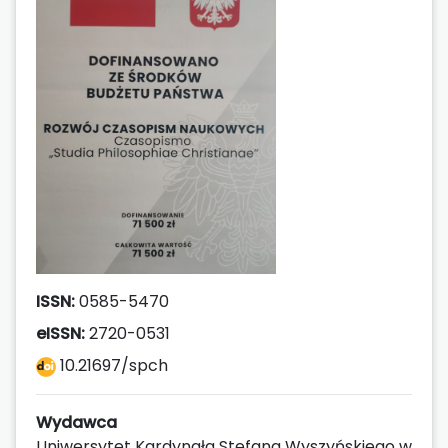
ISSN:
0585-5470
eISSN:
2720-0531
10.21697/spch
Wydawca
Uniwersytet Kardynała Stefana Wyszyńskiego w