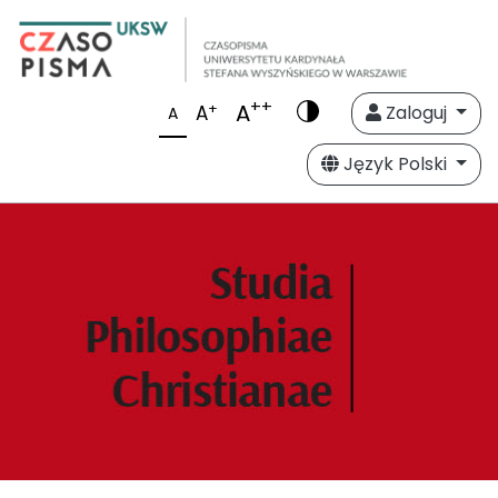
++
A
+
A
Zaloguj
A
Język Polski