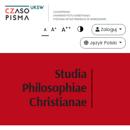
++
A
+
A
Zaloguj
A
Język Polski