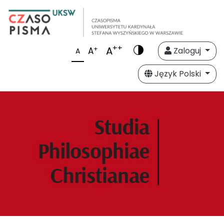
++
A
+
A
Zaloguj
A
Język Polski