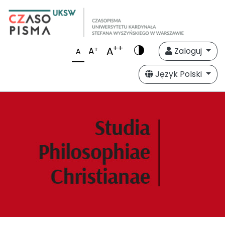
++
A
+
A
Zaloguj
A
Język Polski