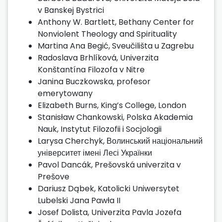
v Banskej Bystrici
Anthony W. Bartlett, Bethany Center for
Nonviolent Theology and Spirituality
Martina Ana Begić, Sveučilišta u Zagrebu
Radoslava Brhlíková, Univerzita
Konštantína Filozofa v Nitre
Janina Buczkowska, profesor
emerytowany
Elizabeth Burns, King’s College, London
Stanisław Chankowski, Polska Akademia
Nauk, Instytut Filozofii i Socjologii
Larysa Cherchyk, Волинський національний
університет імені Лесі Українки
Pavol Dancák, Prešovská univerzita v
Prešove
Dariusz Dąbek, Katolicki Uniwersytet
Lubelski Jana Pawła II
Josef Dolista, Univerzita Pavla Jozefa