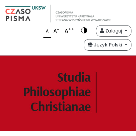
++
A
+
A
Zaloguj
A
Język Polski