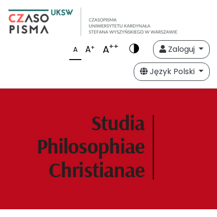
++
A
+
A
Zaloguj
A
Język Polski