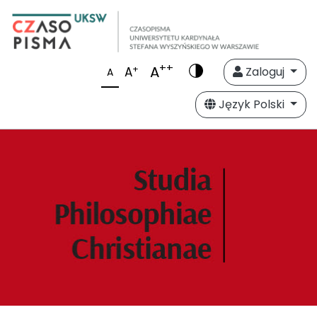
++
A
+
A
Zaloguj
A
Język Polski