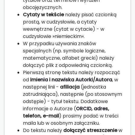
tytułów oraz terminów i wyrażeń
obcojęzycznych.
Cytaty w tekście
należy pisać czcionką
prostą, w cudzysłowie, a cytaty
wewnętrzne (cytat w cytacie) - w
cudzysłowie »niemieckim«.
W przypadku używania znaków
specjalnych (np. symbole logiczne,
matematyczne, alfabet grecki) należy
dołączyć plik z odpowiednią czcionką.
Pierwszą stronę tekstu należy rozpocząć
od
imienia i nazwiska Autorki/Autora
, w
następnej linii -
afiliacja
(jednostka
zatrudniająca), następnie (po stosownym
odstępie) - tytuł tekstu. Dodatkowe
informacje o Autorze (
ORCID, adres,
telefon, e-mail
) prosimy podać w treści
maila lub w osobnym załączniku.
Do tekstu należy
dołączyć streszczenie
w