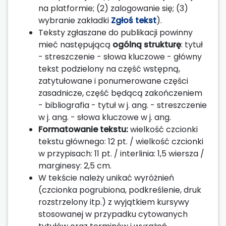
na platformie; (2) zalogowanie się; (3)
wybranie zakładki
Zgłoś tekst
).
Teksty zgłaszane do publikacji powinny
mieć następującą
ogólną strukturę
: tytuł
- streszczenie - słowa kluczowe - główny
tekst podzielony na część wstępną,
zatytułowane i ponumerowane części
zasadnicze, część będącą zakończeniem
- bibliografia - tytuł w j. ang. - streszczenie
w j. ang. - słowa kluczowe w j. ang.
Formatowanie tekstu:
wielkość czcionki
tekstu głównego: 12 pt. / wielkość czcionki
w przypisach: 11 pt. / interlinia: 1,5 wiersza /
marginesy: 2,5 cm.
W tekście należy unikać wyróżnień
(czcionka pogrubiona, podkreślenie, druk
rozstrzelony itp.) z wyjątkiem kursywy
stosowanej w przypadku cytowanych