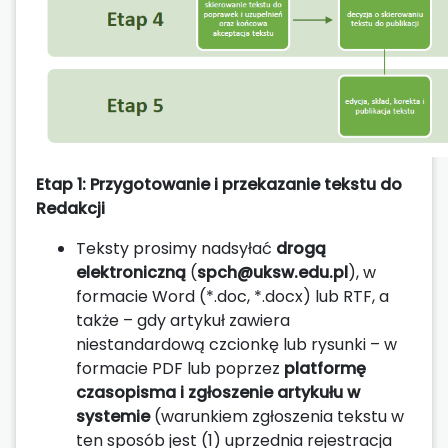
Etap 1: Przygotowanie i przekazanie tekstu do
Redakcji
Teksty prosimy nadsyłać
drogą
elektroniczną
(
spch@uksw.edu.pl
), w
formacie Word (*.doc, *.docx) lub RTF, a
także – gdy artykuł zawiera
niestandardową czcionkę lub rysunki – w
formacie PDF lub poprzez
platformę
czasopisma i zgłoszenie artykułu w
systemie
(warunkiem zgłoszenia tekstu w
ten sposób jest (1) uprzednia rejestracja