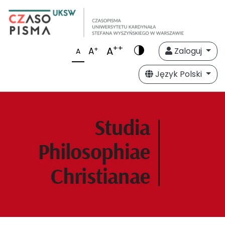
++
A
+
A
Zaloguj
A
Język Polski