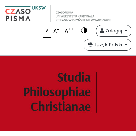
++
A
+
A
Zaloguj
A
Język Polski