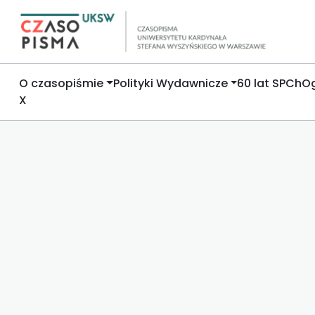
O czasopiśmie
Polityki Wydawnicze
60 lat SPCh
Og
X