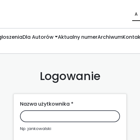
A
łoszenia
Dla Autorów
Aktualny numer
Archiwum
Kontak
Logowanie
Nazwa użytkownika *
Np. jankowalski