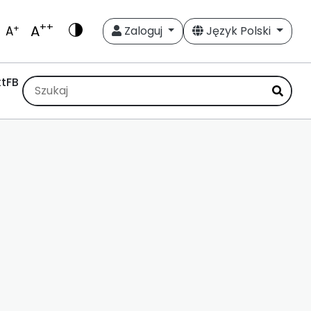
++
A
+
A
Zaloguj
Język Polski
t
FB