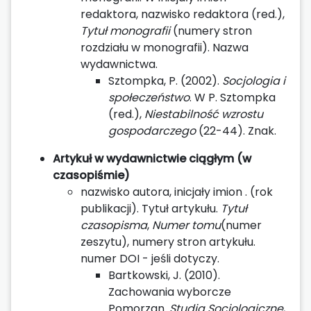
redaktora, nazwisko redaktora (red.),
Tytuł monografii
(numery stron
rozdziału w monografii). Nazwa
wydawnictwa.
Sztompka, P. (2002).
Socjologia i
społeczeństwo
. W P. Sztompka
(red.),
Niestabilność wzrostu
gospodarczego
(22-44). Znak.
Artykuł w wydawnictwie ciągłym (w
czasopiśmie)
nazwisko autora, inicjały imion . (rok
publikacji). Tytuł artykułu.
Tytuł
czasopisma
,
Numer tomu
(numer
zeszytu), numery stron artykułu.
numer DOI - jeśli dotyczy.
Bartkowski, J. (2010).
Zachowania wyborcze
Pomorzan.
Studia Socjologiczne
,