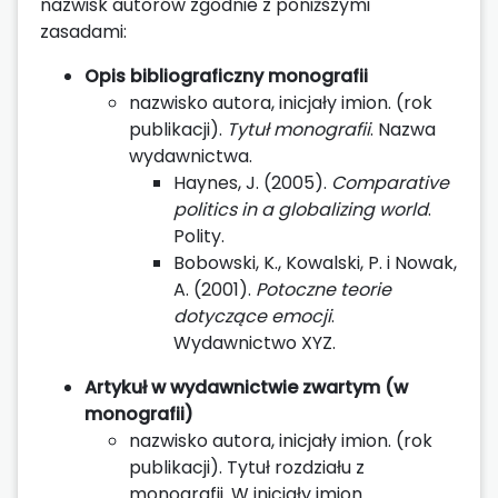
nazwisk autorów zgodnie z poniższymi
zasadami:
Opis bibliograficzny monografii
nazwisko autora, inicjały imion. (rok
publikacji).
Tytuł monografii
. Nazwa
wydawnictwa.
Haynes, J. (2005).
Comparative
politics in a globalizing world
.
Polity.
Bobowski, K., Kowalski, P. i Nowak,
A. (2001).
Potoczne teorie
dotyczące emocji
.
Wydawnictwo XYZ.
Artykuł w wydawnictwie zwartym (w
monografii)
nazwisko autora, inicjały imion. (rok
publikacji). Tytuł rozdziału z
monografii. W inicjały imion