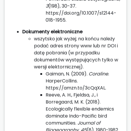
3
(198), 30-37.
https://doi.org/10.1007/s12144-
018-1955.
Dokumenty elektroniczne
wszytsko jak wyżej; na końcu należy
podać adres strony www lub nr DOI i
datę pobrania (w przypadku
dokumentów występujących tylko w
wersji elektornicznej).
Gaiman, N. (2009).
Coraline
.
HarperCollins.
https://amzn.to/3cQqXAL.
Reeve, A. H., Fjeldsa, J., i
Borregaard, M. K. (2018).
Ecologically flexible endemics
dominate Indo-Pacific bird
communities.
Journal of
Biogeography, 45
(8), 1980-1982.