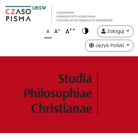
++
A
+
A
Zaloguj
A
Język Polski