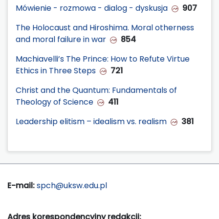
Mówienie - rozmowa - dialog - dyskusja
907
The Holocaust and Hiroshima. Moral otherness
and moral failure in war
854
Machiavelli’s The Prince: How to Refute Virtue
Ethics in Three Steps
721
Christ and the Quantum: Fundamentals of
Theology of Science
411
Leadership elitism – idealism vs. realism
381
E-mail:
spch@uksw.edu.pl
Adres korespondencyjny redakcji: