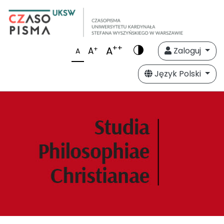
++
A
+
A
Zaloguj
A
Język Polski