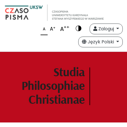
++
A
+
A
Zaloguj
A
Język Polski