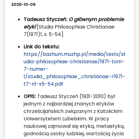
2025-10-09
Tadeusz Styczeń:
O głównym problemie
etyki
[Studia Philosophiae Christianae
7(1971)1, s. 5-54].
Link do tekstu:
https://bazhum.muzhp.pl/media/texts/st
udia-philosophiae-christianae/1971-tom-
7-numer-
1/studia_philosophiae_christianae-r1971-
t7-n1-s5-54.pdf
OPIS:
Tadeusz Styczeń (1931-2010) był
jednym z najbardziej znanych etyków
chrześcijańskich związanym z Katolickim
Uniwersytetem Lubelskim. W pracy
naukowej zajmował się etyką, metaetyką,
godnością osoby ludzkiej, wartością życia