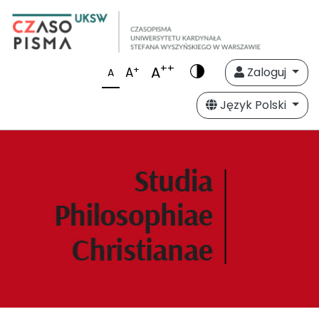
++
A
+
A
Zaloguj
A
Język Polski