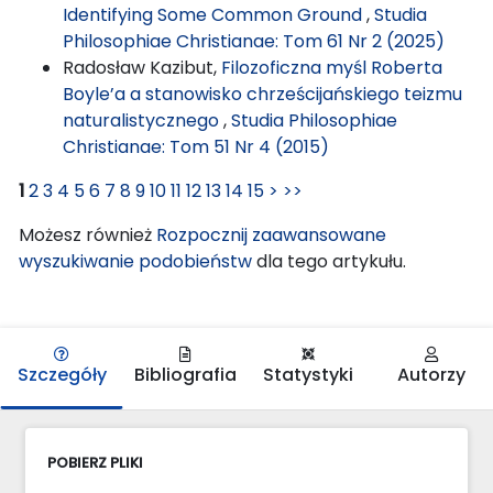
Identifying Some Common Ground
,
Studia
Philosophiae Christianae: Tom 61 Nr 2 (2025)
Radosław Kazibut,
Filozoficzna myśl Roberta
Boyle’a a stanowisko chrześcijańskiego teizmu
naturalistycznego
,
Studia Philosophiae
Christianae: Tom 51 Nr 4 (2015)
1
2
3
4
5
6
7
8
9
10
11
12
13
14
15
>
>>
Możesz również
Rozpocznij zaawansowane
wyszukiwanie podobieństw
dla tego artykułu.
Szczegóły
Bibliografia
Statystyki
Autorzy
POBIERZ PLIKI