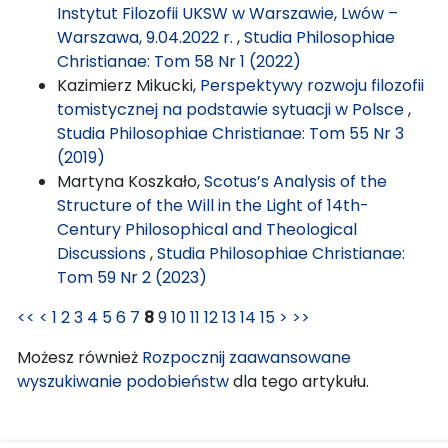
Instytut Filozofii UKSW w Warszawie, Lwów –
Warszawa, 9.04.2022 r.
,
Studia Philosophiae
Christianae: Tom 58 Nr 1 (2022)
Kazimierz Mikucki,
Perspektywy rozwoju filozofii
tomistycznej na podstawie sytuacji w Polsce
,
Studia Philosophiae Christianae: Tom 55 Nr 3
(2019)
Martyna Koszkało,
Scotus’s Analysis of the
Structure of the Will in the Light of 14th-
Century Philosophical and Theological
Discussions
,
Studia Philosophiae Christianae:
Tom 59 Nr 2 (2023)
<<
<
1
2
3
4
5
6
7
8
9
10
11
12
13
14
15
>
>>
Możesz również
Rozpocznij zaawansowane
wyszukiwanie podobieństw
dla tego artykułu.