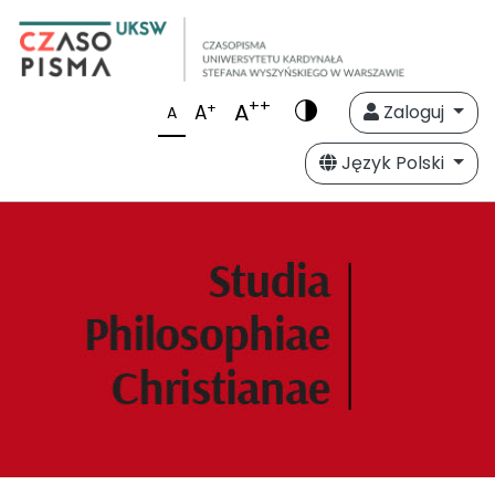
++
A
+
A
Zaloguj
A
Język Polski