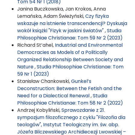
Tom 54 Nr 1 (2018)
Janina Buczkowska, Jan Krokos, Anna
Lemańska, Adam Świeżyński,
Czy fizyka
wskazuje na istnienie transcendencji? Dyskusja
wokół książki "Fizyk w jaskini światów"
,
Studia
Philosophiae Christianae: Tom 59 Nr 2 (2023)
Richard St’ahel,
Industrial and Environmental
Democracies as Models of a Politically
Organized Relationship Between Society and
Nature
,
Studia Philosophiae Christianae: Tom
59 Nr 1 (2023)
Stanisław Chankowski,
Gunkel’s
Deconstruction: Between the Fetish and the
Need for a Dialectical Renewal
,
Studia
Philosophiae Christianae: Tom 58 Nr 2 (2022)
Andrzej Kobyliński,
Sprawozdanie z 21.
sympozjum filozoficznego z cyklu "Filozofia dla
teologów", Instytut Teologiczny im. św. abp.
Józefa Bilczewskiego Archidiecezji Lwowskiej –